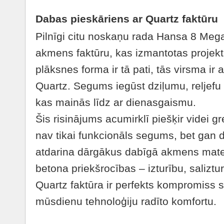
Dabas pieskāriens ar Quartz faktūru
Pilnīgi citu noskaņu rada Hansa 8 Meg
akmens faktūru, kas izmantotas projek
plāksnes forma ir tā pati, tās virsma ir
Quartz. Segums iegūst dziļumu, reljefu
kas mainās līdz ar dienasgaismu.
Šis risinājums acumirklī piešķir videi 
nav tikai funkcionāls segums, bet gan 
atdarina dārgākus dabīgā akmens mater
betona priekšrocības – izturību, salizt
Quartz faktūra ir perfekts kompromiss 
mūsdienu tehnoloģiju radīto komfortu.