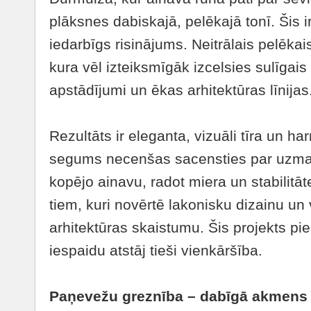
plāksnes dabiskajā, pelēkajā tonī. Šis i
iedarbīgs risinājums. Neitrālais pelēkais
kura vēl izteiksmīgāk izcelsies sulīgais
apstādījumi un ēkas arhitektūras līnijas
Rezultāts ir eleganta, vizuāli tīra un h
segums necenšas sacensties par uzman
kopējo ainavu, radot miera un stabilitāte
tiem, kuri novērtē lakonisku dizainu un
arhitektūras skaistumu. Šis projekts pie
iespaidu atstāj tieši vienkāršība.
Paņevežu greznība – dabīgā akmens 