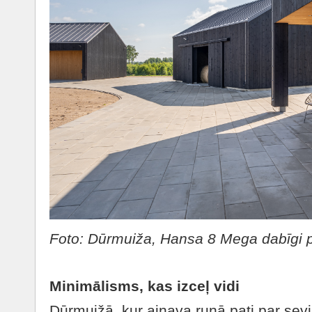
Foto: Dūrmuiža, Hansa 8 Mega dabīgi 
Minimālisms, kas izceļ vidi
Dūrmuižā, kur ainava runā pati par sev