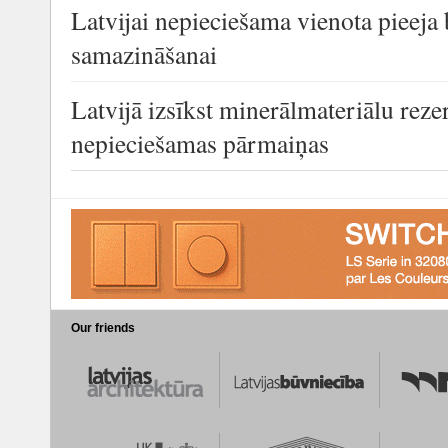
Latvijai nepieciešama vienota pieej
samazināšanai
Latvijā izsīkst minerālmateriālu reze
nepieciešamas pārmaiņas
Our friends