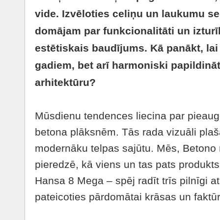
vide. Izvēloties celiņu un laukumu s
domājam par funkcionalitāti un izturīb
estētiskais baudījums. Kā panākt, la
gadiem, bet arī harmoniski papildinā
arhitektūru?
Mūsdienu tendences liecina par pieaugo
betona plāksnēm. Tās rada vizuāli pla
modernāku telpas sajūtu. Mēs, Betono 
pieredzē, kā viens un tas pats produkt
Hansa 8 Mega – spēj radīt trīs pilnīgi a
pateicoties pārdomātai krāsas un faktūr