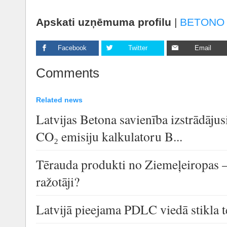
Apskati uzņēmuma profilu
|
BETONO
Facebook
Twitter
Email
Comments
Related news
Latvijas Betona savienība izstrādāju
CO₂ emisiju kalkulatoru B...
Tērauda produkti no Ziemeļeiropas 
ražotāji?
Latvijā pieejama PDLC viedā stikla t