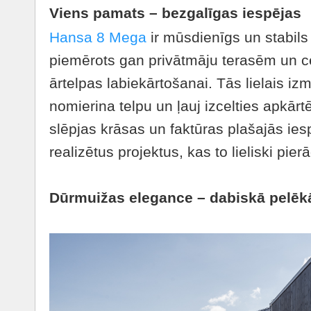
Viens pamats – bezgalīgas iespējas
Hansa 8 Mega
ir mūsdienīgs un stabils 
piemērots gan privātmāju terasēm un c
ārtelpas labiekārtošanai. Tās lielais 
nomierina telpu un ļauj izcelties apkārtē
slēpjas krāsas un faktūras plašajās ies
realizētus projektus, kas to lieliski pier
Dūrmuižas elegance – dabiskā pelēk