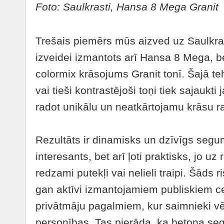
Foto: Saulkrasti, Hansa 8 Mega Granit
Trešais piemērs mūs aizved uz Saulkras
izveidei izmantots arī Hansa 8 Mega, b
colormix krāsojums Granit tonī. Šajā teh
vai tieši kontrastējoši toņi tiek sajaukt
radot unikālu un neatkārtojamu krāsu r
Rezultāts ir dinamisks un dzīvīgs segums
interesants, bet arī ļoti praktisks, jo u
redzami putekļi vai nelieli traipi. Šāds r
gan aktīvi izmantojamiem publiskiem 
privātmāju pagalmiem, kur saimnieki vē
personības. Tas pierāda, ka betona se