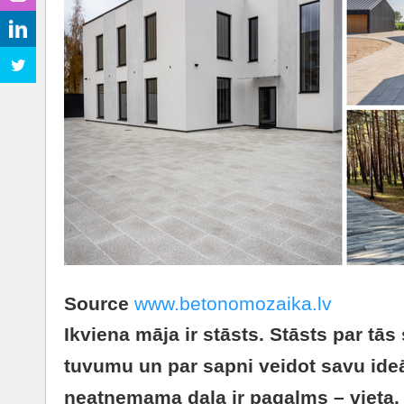
Source
www.betonomozaika.lv
Ikviena māja ir stāsts. Stāsts par tā
tuvumu un par sapni veidot savu ideāl
neatņemama daļa ir pagalms – vieta,