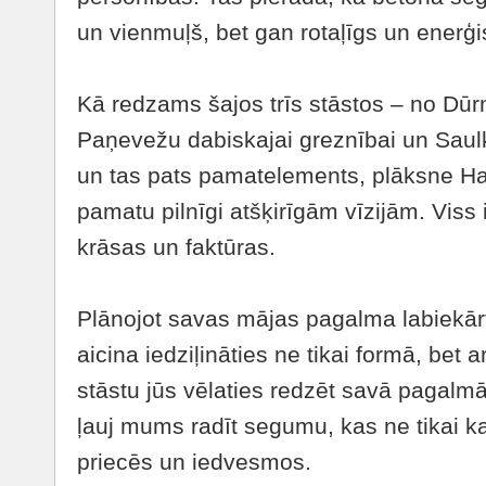
un vienmuļš, bet gan rotaļīgs un enerģi
Kā redzams šajos trīs stāstos – no Dū
Paņevežu dabiskajai greznībai un Saulk
un tas pats pamatelements, plāksne Ha
pamatu pilnīgi atšķirīgām vīzijām. Viss 
krāsas un faktūras.
Plānojot savas mājas pagalma labiekā
aicina iedziļināties ne tikai formā, bet 
stāstu jūs vēlaties redzēt savā pagalm
ļauj mums radīt segumu, kas ne tikai kal
priecēs un iedvesmos.