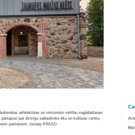
Ca
pārdomātas arhitektūras un vēsturisko vērtību saglabāšanas
Actu
pārtapusi par dzīvīgu sabiedrisko ēku un kultūras centru,
camiem partneriem, tostarp KRASO.
Man