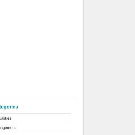
tegories
alities
agement