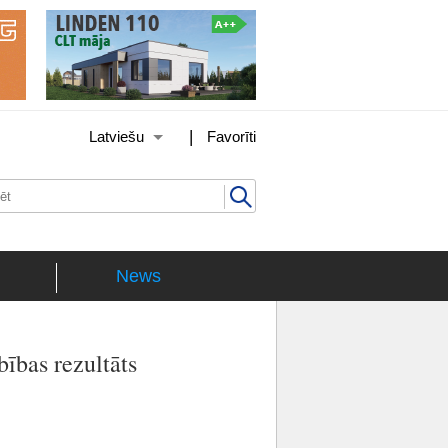
|
Latviešu
Favorīti
News
bības rezultāts