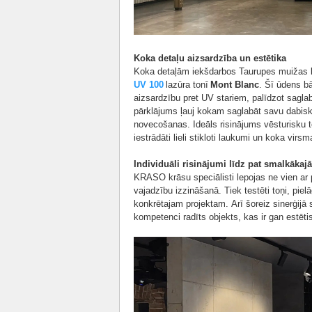
Koka detaļu aizsardzība un estētika
Koka detaļām iekšdarbos Taurupes muižas 
UV 100
lazūra tonī
Mont Blanc
. Šī ūdens bā
aizsardzību pret UV stariem, palīdzot sagla
pārklājums ļauj kokam saglabāt savu dabisk
novecošanas. Ideāls risinājums vēsturisku t
iestrādāti lieli stikloti laukumi un koka vir
Individuāli risinājumi līdz pat smalkāk
KRASO krāsu speciālisti lepojas ne vien ar pl
vajadzību izzināšanā. Tiek testēti toņi, piel
konkrētajam projektam. Arī šoreiz sinerģij
kompetenci radīts objekts, kas ir gan estētis