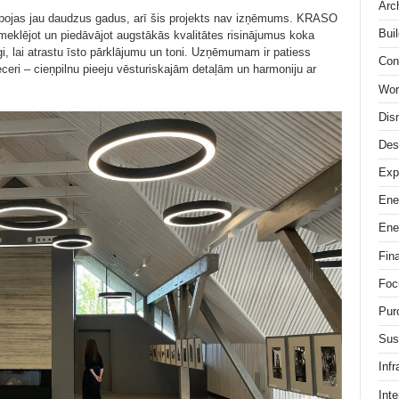
Arc
ojas jau daudzus gadus, arī šis projekts nav izņēmums. KRASO
Buil
, meklējot un piedāvājot augstākās kvalitātes risinājumus koka
gi, lai atrastu īsto pārklājumu un toni. Uzņēmumam ir patiess
Con
ieceri – cieņpilnu pieeju vēsturiskajām detaļām un harmoniju ar
Wor
Dis
Des
Exp
Ene
Ene
Fin
Foc
Pur
Sus
Infr
Inte