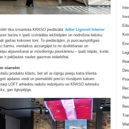
Int
Inv
Edu
klētī tika izmantota KRASO piedāvātā
Adler Lignovit Interior
Kon
zes lazūra ir īpaši izstrādāta iekštelpām un nodrošina lielisku
bāt gaišas koksnes toni. To piedāvājām, jo puscaurspīdīgais
Env
o šarmu, vienlaikus aizsargājot to no dzeltēšanas un
elpu atjaunošanai ar mūsdienīgu pieskārienu – īpaši telpās, kurās
Legi
smas ir pakļautas saules gaismas iedarbībai.
Rea
ajām niansēm
Des
ašu produktu klāstu, bet arī ar rūpīgu pieeju katra klienta
āgoti apdares veidi un piemeklēti precīzi risinājumi katram
Pro
ā starp LOFT arhitektu radošo redzējumu un KRASO tehnisko
Rec
ks, gan ilgtspējīgs.
Ren
Res
Tra
Wat