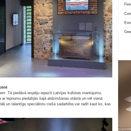
Fire
Com
Env
Gre
kotnē
iem. Tā piedāvā iespēju iepazīt Latvijas kultūras mantojumu,
ar lepnumu piedalījās šajā atdzimšanas stāstā un vēl vienā
āli un talantīgu speciālistu cieša sadarbība var radīt kaut ko, kas