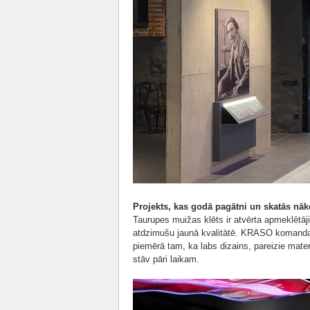
Projekts, kas godā pagātni un skatās nā
Taurupes muižas klēts ir atvērta apmeklētāj
atdzimušu jaunā kvalitātē. KRASO komanda 
piemērā tam, ka labs dizains, pareizie materi
stāv pāri laikam.