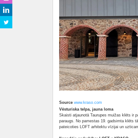
Source
www.kraso.com
Vēsturiska telpa, jauna loma
Skaisti atjaunotā Taurupes muižas klēts ir 
paraugs. No pamestas 19. gadsimta klēts tā 
pateicoties LOFT arhitektu vīzijai un uzti