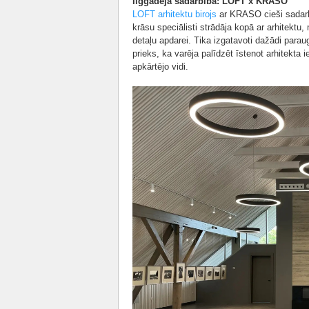
Ilggadēja sadarbība: LOFT x KRASO
LOFT arhitektu birojs
ar KRASO cieši sadarb
krāsu speciālisti strādāja kopā ar arhitektu
detaļu apdarei. Tika izgatavoti dažādi parau
prieks, ka varēja palīdzēt īstenot arhitekta 
apkārtējo vidi.