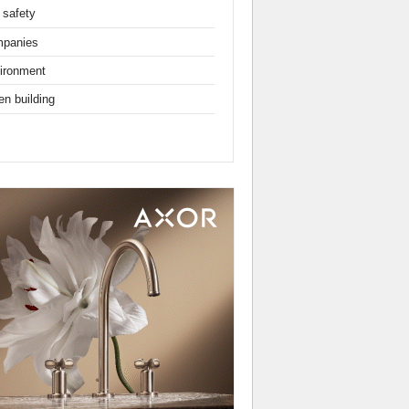
 safety
panies
ironment
en building