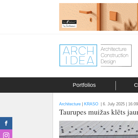
Portfolios
C
Architecture
|
KRASO
|
6. July 2025 | 16:09
Taurupes muižas klēts jaun