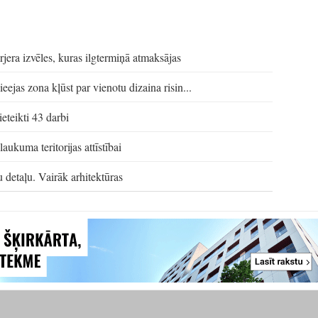
rjera izvēles, kuras ilgtermiņā atmaksājas
ieejas zona kļūst par vienotu dizaina risin...
eteikti 43 darbi
aukuma teritorijas attīstībai
etaļu. Vairāk arhitektūras