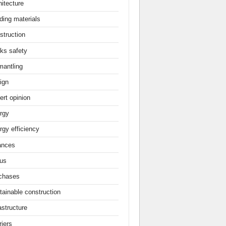
hitecture
ding materials
struction
ks safety
mantling
ign
ert opinion
rgy
rgy efficiency
ances
us
chases
tainable construction
astructure
rjers