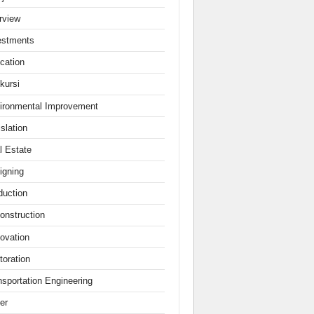
erview
estments
cation
kursi
ironmental Improvement
slation
l Estate
igning
duction
onstruction
ovation
toration
nsportation Engineering
er