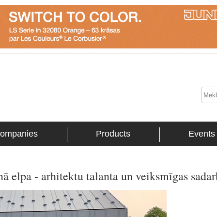
ompanies
Products
Events
ā elpa - arhitektu talanta un veiksmīgas sadar