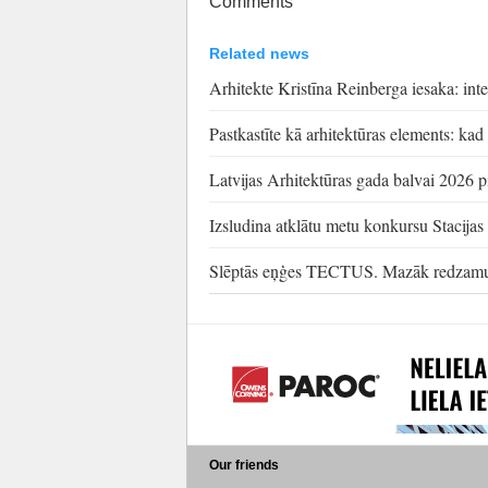
Comments
Related news
Arhitekte Kristīna Reinberga iesaka: inte
Pastkastīte kā arhitektūras elements: kad 
Latvijas Arhitektūras gada balvai 2026 pi
Izsludina atklātu metu konkursu Stacijas l
Slēptās eņģes TECTUS. Mazāk redzamu d
Our friends