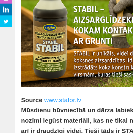
Source
www.stafor.lv
Mūsdienu būvniecībā un dārza labiek
nozīmi iegūst materiāli, kas ne tikai
arī ir draudzīgi videi. Tieši tāds ir ST