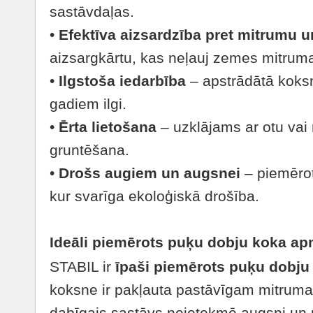
sastāvdaļas.
•
Efektīva aizsardzība pret mitrumu 
aizsargkārtu, kas neļauj zemes mitrum
•
Ilgstoša iedarbība
– apstrādātā koksn
gadiem ilgi.
•
Ērta lietošana
– uzklājams ar otu vai 
gruntēšana.
•
Drošs augiem un augsnei
– piemērot
kur svarīga ekoloģiskā drošība.
Ideāli piemērots puķu dobju koka a
STABIL ir
īpaši piemērots puķu dobju
koksne ir pakļauta pastāvīgam mitrum
dabīgais sastāvs neietekmē augsni un