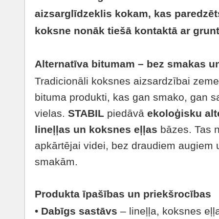
aizsarglīdzeklis kokam, kas paredzēts
koksne nonāk tiešā kontaktā ar grunt
Alternatīva bitumam – bez smakas un
Tradicionāli koksnes aizsardzībai zeme
bituma produkti, kas gan smako, gan s
vielas.
STABIL
piedāvā
ekoloģisku alt
lineļļas un koksnes eļļas
bāzes. Tas n
apkārtējai videi, bez draudiem augie
smakām.
Produkta īpašības un priekšrocības
•
Dabīgs sastāvs
– lineļļa, koksnes eļļ