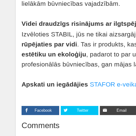
lielākām būvniecības vajadzībām.
Videi draudzīgs risinājums ar ilgtspē
Izvēloties STABIL, jūs ne tikai aizsargāj
rūpējaties par vidi
. Tas ir produkts, k
estētiku un ekoloģiju
, padarot to par 
profesionālās būvniecības, gan mājas l
Apskati un iegādājies
STAFOR e-veik
Facebook
Twitter
Email
Comments