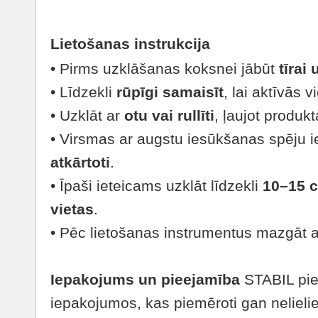
Lietošanas instrukcija
• Pirms uzklāšanas koksnei jābūt
tīrai
• Līdzekli
rūpīgi samaisīt
, lai aktīvās 
• Uzklāt ar
otu vai rullīti
, ļaujot produk
• Virsmas ar augstu iesūkšanas spēju 
atkārtoti
.
• Īpaši ieteicams uzklāt līdzekli
10–15 c
vietas
.
• Pēc lietošanas instrumentus mazgāt 
Iepakojums un pieejamība
STABIL pi
iepakojumos, kas piemēroti gan neliel