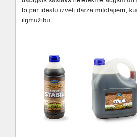
to par ideālu izvēli dārza mīļotājiem, ku
ilgmūžību.