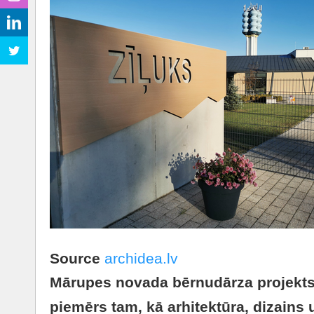
Source
archidea.lv
Mārupes novada bērnudārza projekts “
piemērs tam, kā arhitektūra, dizains 