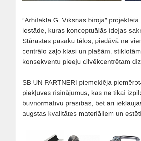
“Arhitekta G. Vīksnas biroja” projektētā
iestāde, kuras konceptuālās idejas sa
Stārastes pasaku tēlos, piedāvā ne vien
centrālo zaļo klasi un plašām, stiklotām
konsekventu pieeju cilvēkcentrētam di
SB UN PARTNERI piemeklēja piemērotāk
piekļuves risinājumus, kas ne tikai izpil
būvnormatīvu prasības, bet arī iekļauja
augstas kvalitātes materiāliem un estēt