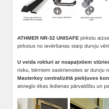
ATHMER NR-32 UNISAFE
pirkstu aizsa
pirkstus no ievēršanas starp durvju vērt
U veida rokturi ar noapaļotiem stūri
risku, bērniem saskrienoties ar durvju ro
Masterkey centralizētā piekļuves kon
atvieglo ēkas ikdienas pārvaldību un p