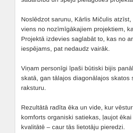
Noslēdzot sarunu, Kārlis Mičulis atzīst
viens no nozīmīgākajiem projektiem, kas 
Projektā izdevies saglabāt to, kas no ar
iespējams, pat nedaudz vairāk.
Viņam personīgi īpaši būtiski bijis panāk
skatā, gan tālajos diagonālajos skatos
raksturu.
Rezultātā radīta ēka un vide, kur vēst
komforts organiski satiekas, ļaujot ēkai
kvalitātē – caur tās lietotāju pieredzi.