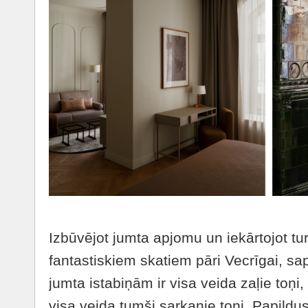
Izbūvējot jumta apjomu un iekārtojot tur 
fantastiskiem skatiem pāri Vecrīgai, s
jumta istabiņām ir visa veida zaļie toņi
visa veida tumši sarkanie toņi. Papildus