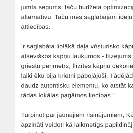
jumta segums, taču budžeta optimizācij
alternatīvu. Taču mēs saglabājām ideju
attiecības.
Ir saglabāta lielākā daļa vēsturisko kā
atsevišķos kāpņu laukumos - flīzējums, 
griestu perimetrs, flīzītes kāpņu dekor
laiki ēku bija krietni pabojājuši. Tādēj
daudz autentisku elementu, ko atstāt kat
tādas lokālas pagātnes liecības.”
Turpinot par jaunajiem risinājumiem, Kār
apzināti veidoti kā laikmetīgs papildinā