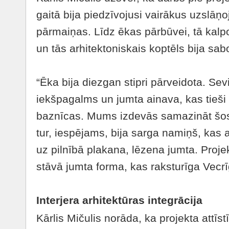
gaitā bija piedzīvojusi vairākus uzslā
pārmaiņas. Līdz ēkas pārbūvei, tā kalpo
un tās arhitektoniskais koptēls bija sab
“Ēka bija diezgan stipri pārveidota. Sevi
iekšpagalms un jumta ainava, kas tie
baznīcas. Mums izdevās samazināt šos
tur, iespējams, bija sarga namiņš, kas
uz pilnībā plakana, lēzena jumta. Projek
stāvā jumta forma, kas raksturīga Vecr
Interjera arhitektūras integrācija
Kārlis Mičulis norāda, ka projekta attīst