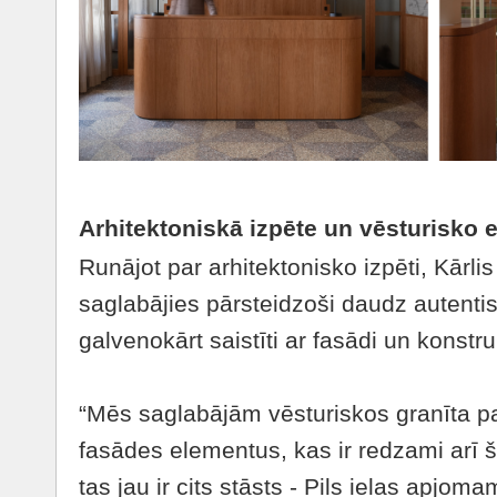
Arhitektoniskā izpēte un vēsturisko
Runājot par arhitektonisko izpēti, Kārli
saglabājies pārsteidzoši daudz autenti
galvenokārt saistīti ar fasādi un konstr
“Mēs saglabājām vēsturiskos granīta p
fasādes elementus, kas ir redzami arī
tas jau ir cits stāsts - Pils ielas apjom