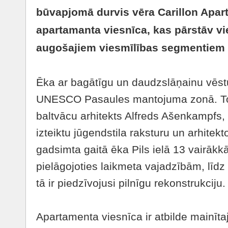
būvapjomā durvis vēra Carillon Apart
apartamanta viesnīca, kas pārstāv vi
augošajiem viesmīlības segmentiem 
Ēka ar bagātīgu un daudzslāņainu vēstu
UNESCO Pasaules mantojuma zonā. To 
baltvācu arhitekts Alfreds Ašenkampfs,
izteiktu jūgendstila raksturu un arhitekto
gadsimta gaitā ēka Pils ielā 13 vairākkā
pielāgojoties laikmeta vajadzībām, līdz
tā ir piedzīvojusi pilnīgu rekonstrukciju.
Apartamenta viesnīca ir atbilde mainīt