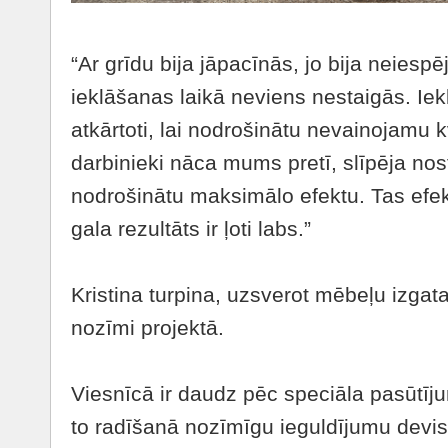
“Ar grīdu bija jāpacīnās, jo bija neiesp
ieklāšanas laikā neviens nestaigās. Ie
atkārtoti, lai nodrošinātu nevainojamu 
darbinieki nāca mums pretī, slīpēja nost
nodrošinātu maksimālo efektu. Tas efek
gala rezultāts ir ļoti labs.”
Kristina turpina, uzsverot mēbeļu izgat
nozīmi projektā.
Viesnīcā ir daudz pēc speciāla pasūtīj
to radīšanā nozīmīgu ieguldījumu devis