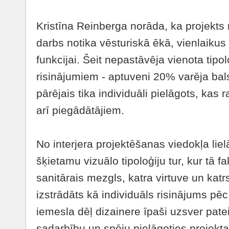
Kristīna Reinberga norāda, ka projekts 
darbs notika vēsturiskā ēkā, vienlaikus 
funkcijai. Šeit nepastāvēja vienota tipol
risinājumiem - aptuveni 20% varēja balst
pārējais tika individuāli pielāgots, kas 
arī piegādātājiem.
No interjera projektēšanas viedokļa liel
šķietamu vizuālo tipoloģiju tur, kur tā f
sanitārais mezgls, katra virtuve un katr
izstrādāts kā individuāls risinājums pē
iemesla dēļ dizainere īpaši uzsver pate
sadarbību un spēju pielāgoties projekta