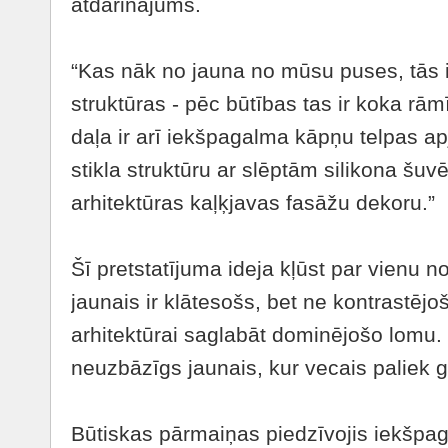
atdarinājums.
“Kas nāk no jauna no mūsu puses, tās i
struktūras - pēc būtības tas ir koka rāmī
daļa ir arī iekšpagalma kāpņu telpas a
stikla struktūru ar slēptām silikona šuv
arhitektūras kaļķjavas fasāžu dekoru.”
Šī pretstatījuma ideja kļūst par vienu n
jaunais ir klātesošs, bet ne kontrastējoš
arhitektūrai saglabāt dominējošo lomu. 
neuzbāzīgs jaunais, kur vecais paliek 
Būtiskas pārmaiņas piedzīvojis iekšpa