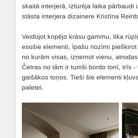
skaitā interjerā, izturēja laika pārbaudi
stāsta interjera dizainere Kristīna Rein
Veidojot kopējo krāsu gammu, tika rūpīgi
esošie elementi, īpašu nozīmi piešķiro
no kurām visas, izņemot vienu, atrodas
Četras no tām ir tumši bordo tonī, trīs -
gaišākos toņos. Tieši šie elementi kļuv
paletei.