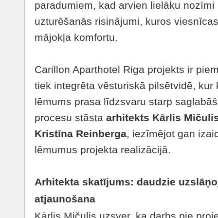
paradumiem, kad arvien lielāku nozīmi i
uzturēšanās risinājumi, kuros viesnīcas
mājokļa komfortu.
Carillon Aparthotel Riga projekts ir pie
tiek integrēta vēsturiskā pilsētvidē, kur
lēmums prasa līdzsvaru starp saglabāš
procesu stāsta
arhitekts Kārlis Mičuli
Kristīna Reinberga
, iezīmējot gan iza
lēmumus projekta realizācijā.
Arhitekta skatījums: daudzie uzslāņo
atjaunošana
Kārlis Mičulis uzsver, ka darbs pie proj