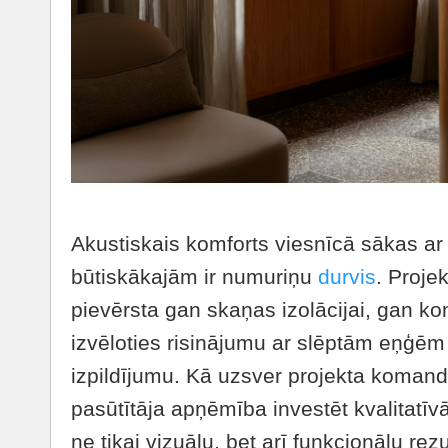
Akustiskais komforts viesnīcā sākas ar
būtiskākajām ir numuriņu
durvis
. Proje
pievērsta gan skaņas izolācijai, gan kon
izvēloties risinājumu ar slēptām eņģēm
izpildījumu. Kā uzsver projekta komanda,
pasūtītāja apņēmība investēt kvalitatīv
ne tikai vizuālu, bet arī funkcionālu rezul