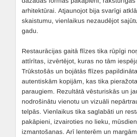
dažādas formas pakāpieni, raksturīgas 
arhitektūrai. Atjaunojot bija svarīgi atkl
skaistumu, vienlaikus nezaudējot sajūtu
gadu.
Restaurācijas gaitā flīzes tika rūpīgi n
attīrītas, izvērtējot, kuras no tām iespē
Trūkstošās un bojātās flīzes papildināt
autentiskām kopijām, kas tika pieražot
paraugiem. Rezultātā vēsturiskās un jaun
nodrošinātu vienotu un vizuāli nepārtr
telpās. Vienlaikus tika saglabāti un rest
pakāpieni, izvairoties no lieku, mūsdie
izmantošanas. Arī lenterēm un margām 