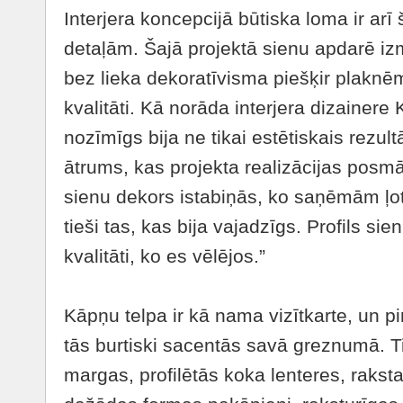
Interjera koncepcijā būtiska loma ir ar
detaļām. Šajā projektā sienu apdarē i
bez lieka dekoratīvisma piešķir plaknē
kvalitāti. Kā norāda interjera dizainere
nozīmīgs bija ne tikai estētiskais rezult
ātrums, kas projekta realizācijas posmā 
sienu dekors istabiņās, ko saņēmām ļoti
tieši tas, kas bija vajadzīgs. Profils si
kvalitāti, ko es vēlējos.”
Kāpņu telpa ir kā nama vizītkarte, un 
tās burtiski sacentās savā greznumā. Ti
margas, profilētās koka lenteres, rakst