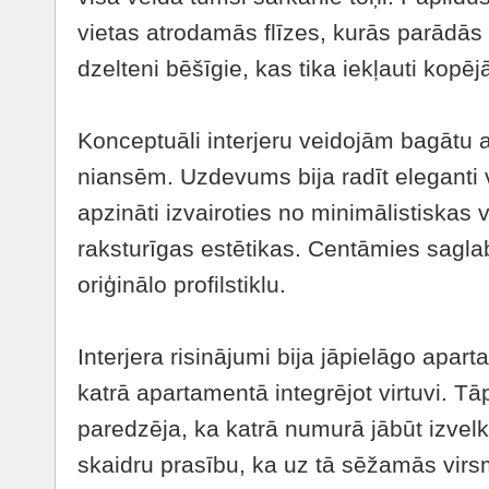
vietas atrodamās flīzes, kurās parādās a
dzelteni bēšīgie, kas tika iekļauti kopēj
Konceptuāli interjeru veidojām bagātu 
niansēm. Uzdevums bija radīt eleganti vi
apzināti izvairoties no minimālistiskas
raksturīgas estētikas. Centāmies sagla
oriģinālo profilstiklu.
Interjera risinājumi bija jāpielāgo apart
katrā apartamentā integrējot virtuvi. T
paredzēja, ka katrā numurā jābūt izve
skaidru prasību, ka uz tā sēžamās virs