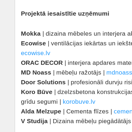
Projektā iesaistītie uzņēmumi
Mokka
| dizaina mēbeles un interjera a
Ecowise
| ventilācijas iekārtas un iekšt
ecowise.lv
ORAC DECOR
| interjera apdares mater
MD Noass
| mēbeļu ražotājs |
mdnoass
Door Solutions
| profesionāli durvju ri
Koro Būve
| dzelzsbetona konstrukcijas
grīdu segumi |
korobuve.lv
Alda Melzupe
|
Cementa flīzes |
cement
V Studija
| Dizaina mēbeļu piegādātājs