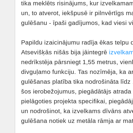
tika meklēts risinājums, kur izvelkama
un, to atverot, iekšpusē ir pilnvērtīgs m
gulēšanu - īpaši gadījumos, kad viesi vi
Papildu izaicinājumu radīja ēkas telpu
Atsevišķās nišās bija jāintegrē
izvelka
nedrīkstēja pārsniegt 1,55 metrus, vienl
divguļamo funkciju. Tas nozīmēja, ka 
gulēšanas platība tika nodrošināta līd
šos ierobežojumus, piegādātājs atrada 
pielāgoties projekta specifikai, piegād
un nodrošinot, ka izvelkams dīvāns atv
gulēšana notiek uz metāla rāmja ar mat