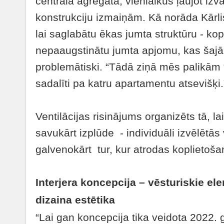
centrālā agregāta, vienlaikus ļaujot izv
konstrukciju izmaiņām. Kā norāda Kārlis 
lai saglabātu ēkas jumta struktūru - kop
nepaaugstinātu jumta apjomu, kas šajā
problemātiski. “Tādā ziņā mēs palikām “m
sadalīti pa katru apartamentu atsevišķi.
Ventilācijas risinājums organizēts tā, la
savukārt izplūde - individuāli izvēlētā
galvenokārt tur, kur atrodas koplietoša
Interjera koncepcija – vēsturiskie e
dizaina estētika
“Lai gan koncepcija tika veidota 2022. g