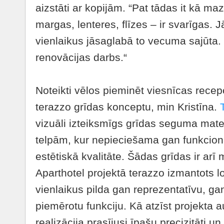
aizstāti ar kopijām. “Pat tādas it kā ma
margas, lenteres, flīzes – ir svarīgas.
vienlaikus jāsaglabā to vecuma sajūta.
renovācijas darbs.“
Noteikti vēlos pieminēt viesnīcas recep
terazzo grīdas konceptu, min Kristīna.
vizuāli izteiksmīgs grīdas seguma mate
telpām, kur nepieciešama gan funkcionā
estētiskā kvalitāte. Šādas grīdas ir arī
Aparthotel projektā terazzo izmantots lo
vienlaikus pilda gan reprezentatīvu, gan
piemērotu funkciju. Kā atzīst projekta au
realizācija prasījusi īpašu precizitāti un