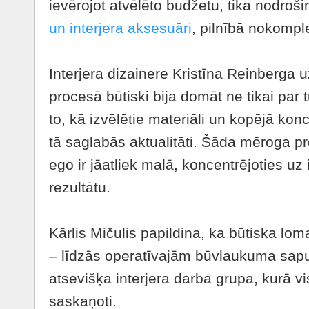
ievērojot atvēlēto budžetu, tika nodroš
un interjera aksesuāri
, pilnībā nokomple
Interjera dizainere Kristīna Reinberga 
procesā būtiski bija domāt ne tikai par tū
to, kā izvēlētie materiāli un kopējā kon
tā saglabās aktualitāti. Šāda mēroga pr
ego ir jāatliek malā, koncentrējoties uz
rezultātu.
Kārlis Mičulis papildina, ka būtiska loma
– līdzās operatīvajām būvlaukuma sapu
atsevišķa interjera darba grupa, kurā vi
saskaņoti.