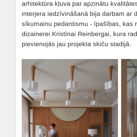
arhitektūra kļuva par apzinātu kvalitāte
interjera iedzīvināšanā bija darbam ar 
sīkumainu pedantismu - īpašības, kas r
dizainerei Kristīnai Reinbergai, kura r
pievienojās jau projekta skiču stadijā.