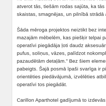
atverot tās, tiešām rodas sajūta, ka tās 
skaistas, smagnējas, un pilnībā strādā 
Šāda mēroga projektos neiztikt bez int
mazajām mēbelēm, kas piešķir telpai p
operatīvi piegādāja ļoti daudz aksesu
pufus, soliņus, vāzes, palīdzot nokompl
pazaudētām detaļām.” Bez šiem element
pabeigts. Šajā posmā īpaši svarīga ir p
orientēties piedāvājumā, izvēlēties atb
operatīvi tos piegādāt.
Carillon Aparthotel gadījumā to izdevās 