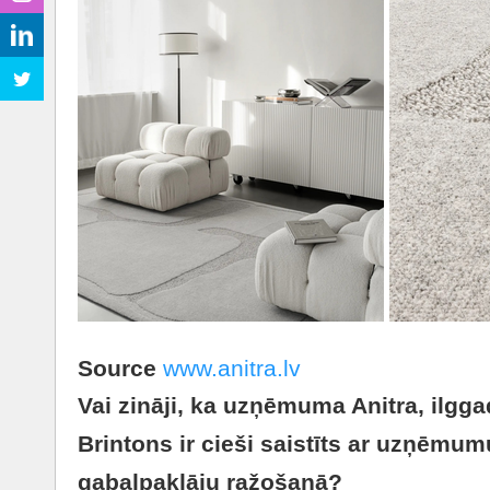
Source
www.anitra.lv
Vai zināji, ka uzņēmuma Anitra, ilgga
Brintons ir cieši saistīts ar uzņēmum
gabalpaklāju ražošanā?