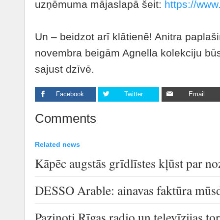
uzņēmuma mājaslapā šeit:
https://www.
Un – beidzot arī klātienē! Anitra papla
novembra beigām Agnella kolekciju bū
sajust dzīvē.
Facebook
Twitter
Email
Comments
Related news
Kāpēc augstās grīdlīstes kļūst par n
DESSO Arable: ainavas faktūra mūsdi
Paziņoti Rīgas radio un televīzijas t