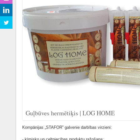
Guļbūves hermētiķis | LOG HOME
Kompānijas „STAFOR” galvenie darbības virzieni:
- ķīmisko un celtniecības produktu ražošana;