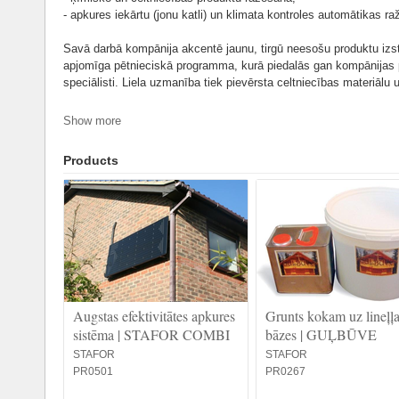
- apkures iekārtu (jonu katli) un klimata kontroles automātikas r
Savā darbā kompānija akcentē jaunu, tirgū neesošu produktu izst
apjomīga pētnieciskā programma, kurā piedalās gan kompānijas per
speciālisti. Liela uzmanība tiek pievērsta celtniecības materiālu 
Viss kompānijas preču klāsts tiek pārdots ar tirdzniecības zīmi 
Show more
tirdzniecības zīme. Preču zīmes izmantošana atļauta tikai ar S
Products
Kompānija pastāvīgi rūpējas par produktu kvalitāti un drošību 
regulu (EK) Nr. 1907/2006 (REACH). Lielākā kompānijas produktu d
sertifikācijas procedūru, tai skaitā arī produkti, kas balstoties u
Rūpējoties par apkartējās vides tīrību kompānija sadarbojas ar Vi
taras reģenerācijas un utilizācijas jautājumos. To apstiprina Apl
Augstas efektivitātes apkures
Grunts kokam uz lineļļ
sistēma | STAFOR COMBI
bāzes | GUĻBŪVE
STAFOR
STAFOR
PR0501
PR0267