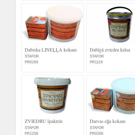
Dabiska LINEĻĻA kokam
Dabīgā zviedru krāsa
STAFOR
STAFOR
PR0269
PR1119
ZVIEDRU špaktele
Darvas eļļa kokam
STAFOR
STAFOR
PR1258
PR0266