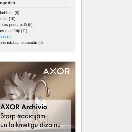
egories
kabīnes
(6)
ietnes
(10)
letes podi / bidē
(8)
ns maisītāji
(11)
nnas
(7)
nas istabas aksesuāri
(8)