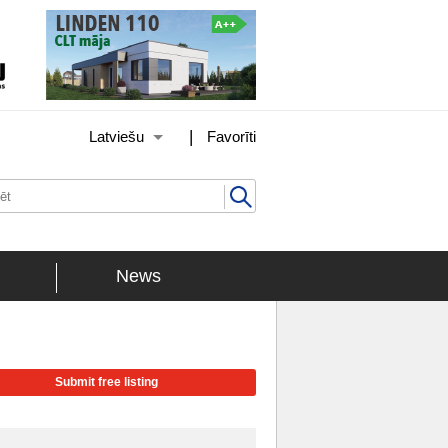
|
Latviešu
Favorīti
News
Submit free listing