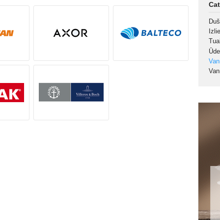
Cat
Duš
Izl
Tua
Ūde
Va
Van