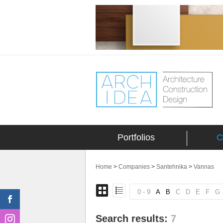
Portfolios
C
Home
>
Companies
>
Santehnika
>
Vannas
0 - 9
A
B
C
D
E
F
G
Search results:
7