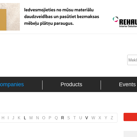
ompanies
Products
Events
H
I
J
K
L
M
N
O
P
Q
R
S
T
U
V
W
X
Y
Z