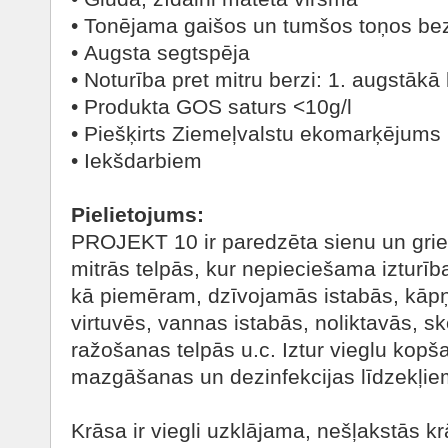
• Tonējama gaišos un tumšos toņos be
• Augsta segtspēja
• Noturība pret mitru berzi: 1. augstākā
• Produkta GOS saturs <10g/l
• Piešķirts Ziemeļvalstu ekomarķējums
• Iekšdarbiem
Pielietojums:
PROJEKT 10 ir paredzēta sienu un gri
mitrās telpās, kur nepieciešama izturī
kā piemēram, dzīvojamās istabās, kāpņ
virtuvēs, vannas istabās, noliktavās, sk
ražošanas telpās u.c. Iztur vieglu kopš
mazgāšanas un dezinfekcijas līdzekļie
Krāsa ir viegli uzklājama, nešļakstās kr