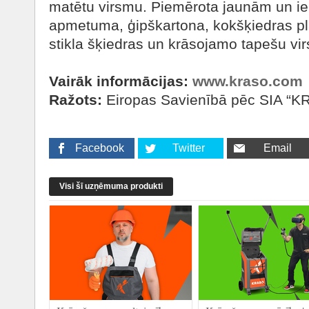
matētu virsmu. Piemērota jaunām un ie
apmetuma, ģipškartona, kokšķiedras pl
stikla šķiedras un krāsojamo tapešu v
Vairāk informācijas:
www.kraso.com
Ražots:
Eiropas Savienībā pēc SIA “K
Facebook
Twitter
Email
Visi šī uzņēmuma produkti