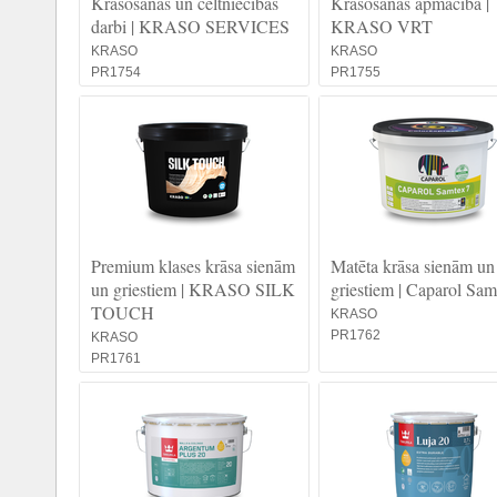
Krāsošanas un celtniecības
Krāsošanas apmācība |
darbi | KRASO SERVICES
KRASO VRT
KRASO
KRASO
PR1754
PR1755
Premium klases krāsa sienām
Matēta krāsa sienām un
un griestiem | KRASO SILK
griestiem | Caparol Sam
TOUCH
KRASO
PR1762
KRASO
PR1761