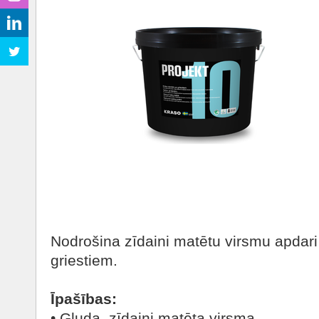
Nodrošina zīdaini matētu virsmu apdar
griestiem.
Īpašības:
• Gluda, zīdaini matēta virsma