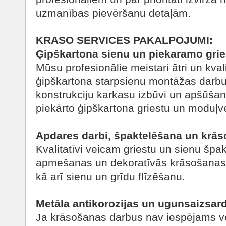
uzmanības pievēršanu detaļām.
KRASO SERVICES PAKALPOJUMI:
Ģipškartona sienu un piekaramo grie
Mūsu profesionālie meistari ātri un kvali
ģipškartona starpsienu montāžas darb
konstrukciju karkasu izbūvi un apšūša
piekārto ģipškartona griestu un moduļve
Apdares darbi, špaktelēšana un krā
Kvalitatīvi veicam griestu un sienu šp
apmešanas un dekoratīvās krāsošanas
kā arī sienu un grīdu flīzēšanu.
Metāla antikorozijas un ugunsaizsar
Ja krāsošanas darbus nav iespējams ve