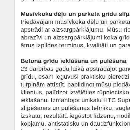
Masīvkoka dēļu un parketa grīdu slī
Piedāvājam masīvkoka dēļu un parketa
apstrādi ar aizsargpārklājumu. Mūsu rīcī
abrazīvi un aizsargpārklājumi koka grī
ātrus izpildes termiņus, kvalitāti un gara
Betona grīdu ieklāšana un pulēšana
23 darbības gadu laikā apstrādājot ga
grīdu, esam ieguvuši praktisku pieredz
turpinām attīstīt, papildinot mūsu pied
klientus, palīdzot izvēlēties rūpniecisk
ieklāšanu. Izmantojot unikālu HTC Sup
slīpēšanas un pulēšanas tehniku, sagl
izskatu, rezultātā iegūstot līdzenu, nodi
kopjamu, antistatisku un daudzfunkcion