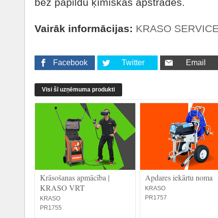
bez papildu ķīmiskas apstrādes.
Vairāk informācijas:
KRASO SERVIC
Facebook
Twitter
Email
Visi šī uzņēmuma produkti
Krāsošanas apmācība |
Apdares iekārtu noma
KRASO VRT
KRASO
PR1757
KRASO
PR1755