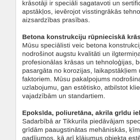
krāsotāji ir speciāli sagatavoti un serti
apstākļos, ievērojot visstingrākās tehn
aizsardzības prasības.
Betona konstrukciju rūpnieciskā kr
Mūsu speciālisti veic betona konstrukc
nodrošinot augstu kvalitāti un ilgtermiņ
profesionālas krāsas un tehnoloģijas, b
pasargāta no korozijas, laikapstākļiem
faktoriem. Mūsu pakalpojums nodrošin
uzlabojumu, gan estētisko, atbilstot kli
vajadzībām un standartiem.
Epoksīda, poliuretāna, akrila grīdu i
Sadarbībā ar Tikkurila piedāvājam spe
grīdām paaugstinātas mehāniskās, ķīm
gadījumos, kā arī klājumus objekta estē