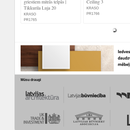
griestiem mitrās telpās |
Ceiling 3
Tikkurila Luja 20
KRASO
PR1766
KRASO
PR1765
Mūsu draugi