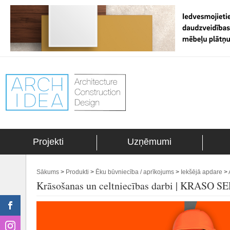
Projekti
Uzņēmumi
Sākums
>
Produkti
>
Ēku būvniecība / aprīkojums
>
Iekšējā apdare
>
Krāsošanas un celtniecības darbi | KRASO 