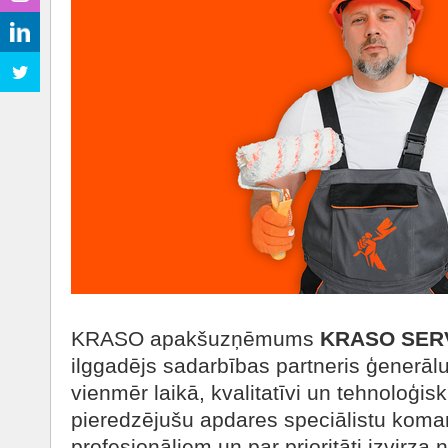
KRASO apakšuzņēmums
KRASO SER
ilggadējs sadarbības partneris ģenerā
vienmēr laikā, kvalitatīvi un tehnoloģis
pieredzējušu apdares speciālistu koma
profesionāļiem un par prioritāti izvirza