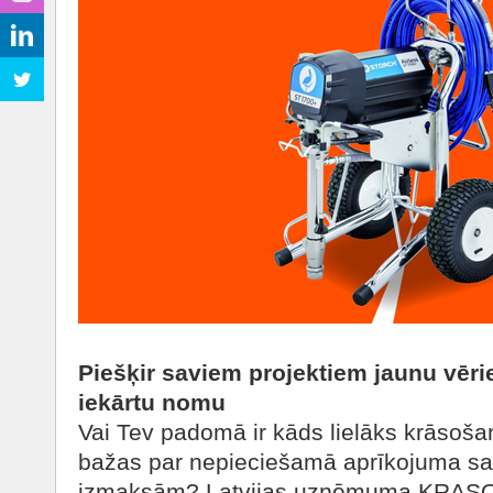
Piešķir saviem projektiem jaunu vēr
iekārtu nomu
Vai Tev padomā ir kāds lielāks krāsoša
bažas par nepieciešamā aprīkojuma s
izmaksām? Latvijas uzņēmuma KRASO 