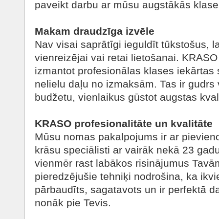
paveikt darbu ar mūsu augstākās klase
Makam draudzīga izvēle
Nav visai saprātīgi ieguldīt tūkstošus, 
vienreizējai vai retai lietošanai. KRA
izmantot profesionālas klases iekārtas
nelielu daļu no izmaksām. Tas ir gudrs 
budžetu, vienlaikus gūstot augstas kvali
KRASO profesionalitāte un kvalitāte
Mūsu nomas pakalpojums ir ar pievien
krāsu speciālisti ar vairāk nekā 23 gad
vienmēr rast labākos risinājumus Tav
pieredzējušie tehniķi nodrošina, ka ikvi
pārbaudīts, sagatavots un ir perfektā da
nonāk pie Tevis.