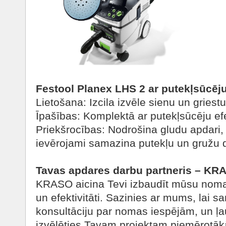
Festool Planex LHS 2 ar putekļsūcēj
Lietošana: Izcila izvēle sienu un griestu
Īpašības: Komplektā ar putekļsūcēju efek
Priekšrocības: Nodrošina gludu apdari, i
ievērojami samazina putekļu un gružu
Tavas apdares darbu partneris – KR
KRASO aicina Tevi izbaudīt mūsu nom
un efektivitāti. Sazinies ar mums, lai
konsultāciju par nomas iespējām, un ļ
izvēlēties Tavam projektam piemērotāk