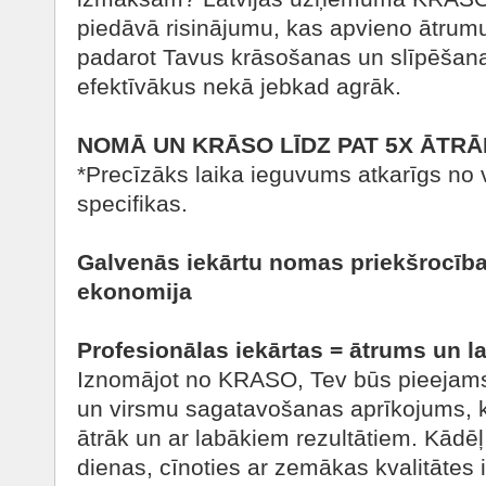
piedāvā risinājumu, kas apvieno ātrumu, r
padarot Tavus krāsošanas un slīpēšan
efektīvākus nekā jebkad agrāk.
NOMĀ UN KRĀSO LĪDZ PAT 5X ĀTRĀ
*Precīzāks laika ieguvums atkarīgs no
specifikas.
Galvenās iekārtu nomas priekšrocība
ekonomija
Profesionālas iekārtas = ātrums un la
Iznomājot no KRASO, Tev būs pieejams
un virsmu sagatavošanas aprīkojums, k
ātrāk un ar labākiem rezultātiem. Kādēļ
dienas, cīnoties ar zemākas kvalitātes i