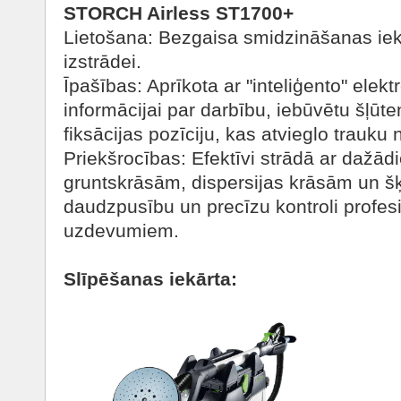
STORCH Airless ST1700+
Lietošana: Bezgaisa smidzināšanas iek
izstrādei.
Īpašības: Aprīkota ar "inteliģento" elekt
informācijai par darbību, iebūvētu šļūte
fiksācijas pozīciju, kas atvieglo trauku
Priekšrocības: Efektīvi strādā ar dažā
gruntskrāsām, dispersijas krāsām un šķi
daudzpusību un precīzu kontroli profe
uzdevumiem.
Slīpēšanas iekārta: