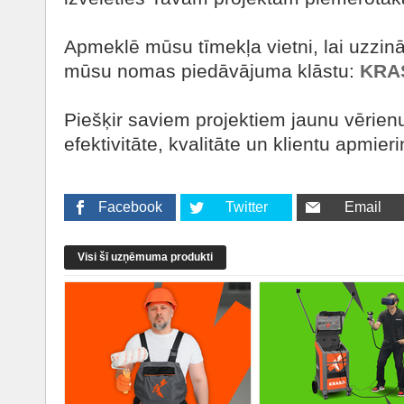
Apmeklē mūsu tīmekļa vietni, lai uzzinā
mūsu nomas piedāvājuma klāstu:
KRAS
Piešķir saviem projektiem jaunu vērie
efektivitāte, kvalitāte un klientu apmieri
Facebook
Twitter
Email
Visi šī uzņēmuma produkti