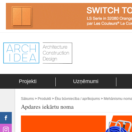
Projekti
Uzņēmumi
Sākums
>
Produkti
>
Ēku būvniecība / aprīkojums
>
Mehānismu noma 
Apdares iekārtu noma