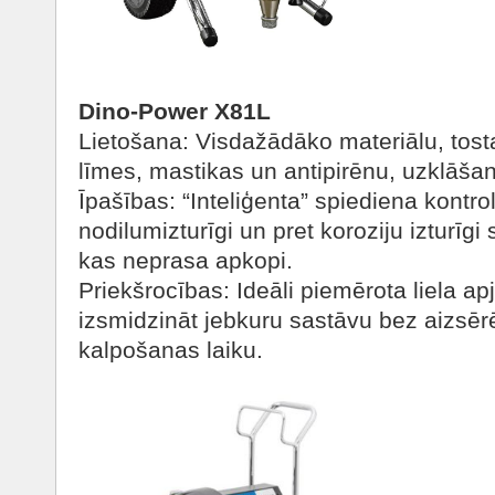
Dino-Power X81L
Lietošana: Visdažādāko materiālu, tost
līmes, mastikas un antipirēnu, uzklāšan
Īpašības: “Inteliģenta” spiediena kontro
nodilumizturīgi un pret koroziju izturīg
kas neprasa apkopi.
Priekšrocības: Ideāli piemērota liela a
izsmidzināt jebkuru sastāvu bez aizsēr
kalpošanas laiku.