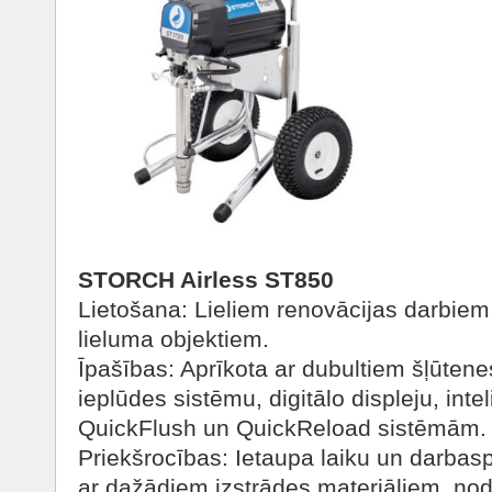
STORCH Airless ST850
Lietošana: Lieliem renovācijas darbie
lieluma objektiem.
Īpašības: Aprīkota ar dubultiem šļūten
ieplūdes sistēmu, digitālo displeju, inte
QuickFlush un QuickReload sistēmām.
Priekšrocības: Ietaupa laiku un darbas
ar dažādiem izstrādes materiāliem, no