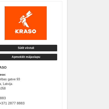
Sūtīt vēstuli
Apmeklēt mājaslapu
ASO
ese:
nības gatve 93
, Latvija
1058
8883
+371 2877 8883