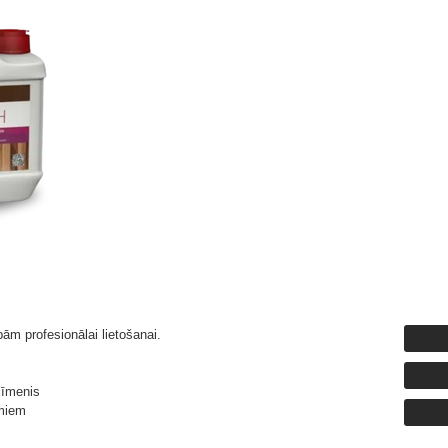
ām profesionālai lietošanai.
līmenis
umiem