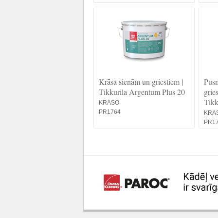
Krāsa sienām un griestiem |
Pusm
Tikkurila Argentum Plus 20
grie
Tikk
KRASO
PR1764
KRA
PR1