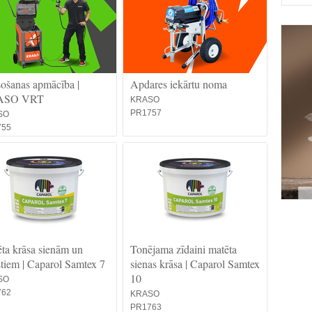
ošanas apmācība |
Apdares iekārtu noma
ASO VRT
KRASO
PR1757
SO
755
ta krāsa sienām un
Tonējama zīdaini matēta
stiem | Caparol Samtex 7
sienas krāsa | Caparol Samtex
10
SO
762
KRASO
PR1763