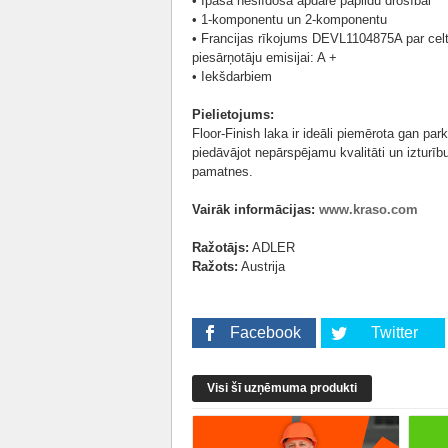
• Īpaša neslīdoša apdare papildu drošībai
• 1-komponentu un 2-komponentu
• Francijas rīkojums DEVL1104875A par cel
piesārņotāju emisijai: A +
• Iekšdarbiem
Pielietojums:
Floor-Finish laka ir ideāli piemērota gan pa
piedāvājot nepārspējamu kvalitāti un izturī
pamatnes.
Vairāk informācijas:
www.kraso.com
Ražotājs:
ADLER
Ražots:
Austrija
Facebook
Twitter
Visi šī uzņēmuma produkti