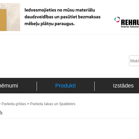
ņēmumi
Produkti
Izstādes
>
Parketa grīdas
>
Parketa lakas un špakteles
h