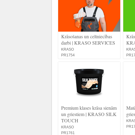
Krāsošanas un celtniecības
Krās
darbi | KRASO SERVICES
KR
KRASO
KRA
PR1754
PR1
Premium klases krāsa sienām
Matē
un griestiem | KRASO SILK
grie
TOUCH
KRA
PR1
KRASO
PR1761