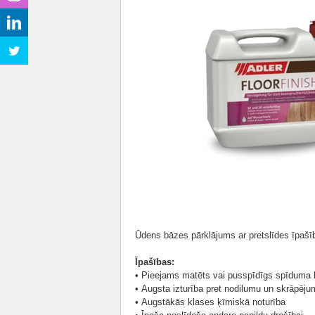
Ūdens bāzes pārklājums ar pretslīdes īpašīb
Īpašības:
• Pieejams matēts vai pusspīdīgs spīduma 
• Augsta izturība pret nodilumu un skrāpēj
• Augstākās klases ķīmiskā noturība