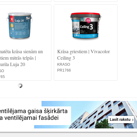
atēta krāsa sienām un
Krāsa griestiem | Vivacolor
stiem mitrās telpās |
Ceiling 3
urila Luja 20
KRASO
PR1766
SO
765