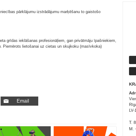
tniecības pārklājumu izstrādājumu marķēšanu to gaistošo
rketa grīdas ieklāšanas profesionāļiem, gan privātmāju īpašniekiem,
bu. Piemērots lietošanai uz cietas un skujkoku (masīvkoka)
KR
Adr
Vie
Email
Rīga
LV-
T. 
M. 