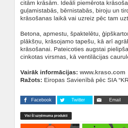
citām krāsām. Ideāli piemērota krāsoša
guļamistabās, bērnistabās, biroju un ti
krāsošanas laikā vai uzreiz pēc tam uzt
Betona, apmestu, špaktelētu, ģipškarto
plākšņu, krāsojamo tapešu, kā arī agrā
krāsošanai. Pateicoties augstai pielipša
cinkotas virsmas, kā ventilācijas caurul
Vairāk informācijas:
www.kraso.com
Ražots:
Eiropas Savienībā pēc SIA “K
Facebook
Twitter
Email
Visi šī uzņēmuma produkti