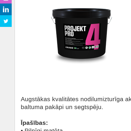
Augstākas kvalitātes nodilumizturīga ak
baltuma pakāpi un segtspēju.
Īpašības:
• Pilnīgi matēta