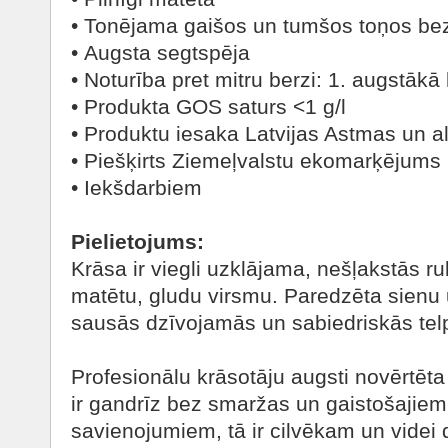
• Tonējama gaišos un tumšos toņos be
• Augsta segtspēja
• Noturība pret mitru berzi: 1. augstākā
• Produkta GOS saturs <1 g/l
• Produktu iesaka Latvijas Astmas un al
• Piešķirts Ziemeļvalstu ekomarķējums 
• Iekšdarbiem
Pielietojums:
Krāsa ir viegli uzklājama, nešļakstās rul
matētu, gludu virsmu. Paredzēta sienu 
sausās dzīvojamās un sabiedriskās tel
Profesionālu krāsotāju augsti novērtē
ir gandrīz bez smaržas un gaistošajie
savienojumiem, tā ir cilvēkam un videi 