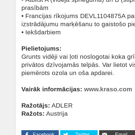
prasībām
• Francijas rīkojums DEVL1104875A par
izstrādājumu marķēšanu to gaistošo pie
• Iekšdarbiem
Pielietojums:
Grunts vidēji vai ļoti noslogotai koka gr
privātos dzīvojamās telpās. Var lietot 
piemērots ozola un oša apdarei.
Vairāk informācijas:
www.kraso.com
Ražotājs:
ADLER
Ražots:
Austrija
Facebook
Twitter
Email