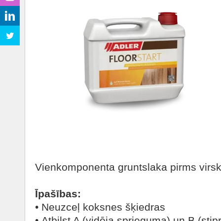
Vienkomponenta gruntslaka pirms virsk
Īpašības:
• Neuzceļ koksnes šķiedras
• Atbilst A (vidēja sprieguma) un B (sti