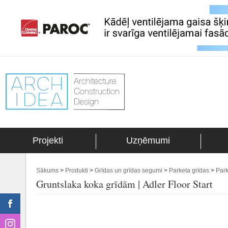
Projekti
Uzņēmumi
Sākums
>
Produkti
>
Grīdas un grīdas segumi
>
Parketa grīdas
>
Park
Gruntslaka koka grīdām | Adler Floor Start