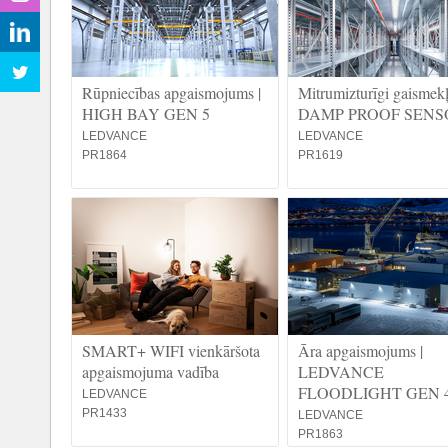
Rūpniecības apgaismojums |
Mitrumizturīgi gaismekļi
HIGH BAY GEN 5
DAMP PROOF SENS
LEDVANCE
LEDVANCE
PR1864
PR1619
SMART+ WIFI vienkāršota
Āra apgaismojums |
apgaismojuma vadība
LEDVANCE
FLOODLIGHT GEN 
LEDVANCE
PR1433
LEDVANCE
PR1863