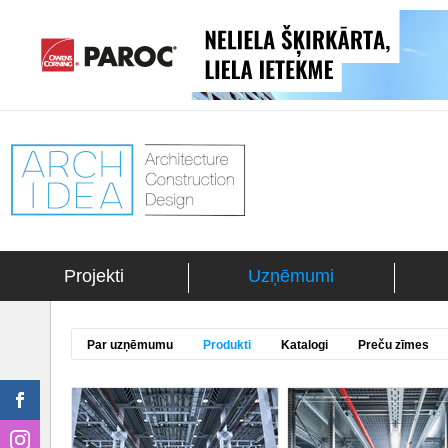
Projekti
Uzņēmumi
Par uzņēmumu
Produkti
Katalogi
Preču zīmes