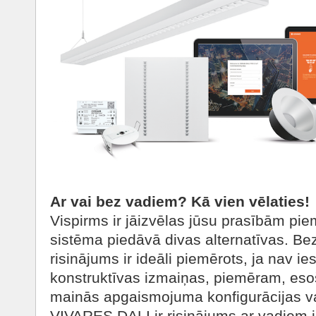
Ar vai bez vadiem? Kā vien vēlaties!
Vispirms ir jāizvēlas jūsu prasībām pie
sistēma piedāvā divas alternatīvas. 
risinājums ir ideāli piemērots, ja nav ies
konstruktīvas izmaiņas, piemēram, esoš
mainās apgaismojuma konfigurācijas v
VIVARES DALI ir risinājums ar vadiem