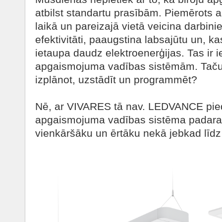
atbilst standartu prasībām. Piemērots
laikā un pareizajā vietā veicina darbini
efektivitāti, paaugstina labsajūtu un, ka
ietaupa daudz elektroenerģijas. Tas ir
apgaismojuma vadības sistēmām. Taču v
izplānot, uzstādīt un programmēt?
Nē, ar VIVARES tā nav. LEDVANCE pied
apgaismojuma vadības sistēma padara
vienkāršāku un ērtāku nekā jebkad līdz