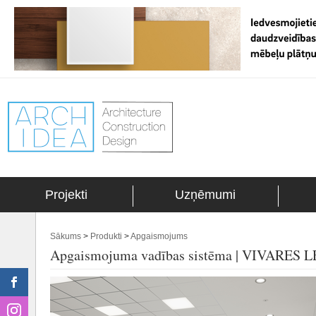
Projekti
Uzņēmumi
Sākums
>
Produkti
>
Apgaismojums
Apgaismojuma vadības sistēma | VIVARES