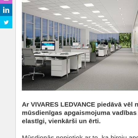
Ar VIVARES LEDVANCE piedāvā vēl n
mūsdienīgas apgaismojuma vadības 
elastīgi, vienkārši un ērti.
Mūsdienās nepietiek ar to, ka biroju a