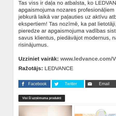
Tas viss ir daļa no atbalsta, ko LEDV
apgaismojuma nozares profesionāļiem v
jebkurā laikā var paļauties uz aktīvu a
ekspertiem! Tas nozīmē, ka pat lietotāji
pieredze ar apgaismojuma vadības sis
savus klientus, piedāvājot modernus, 
risinājumus.
Uzziniet vairāk:
www.ledvance.com/
Ražotājs:
LEDVANCE
Facebook
Twitter
Email
Visi šī uzņēmuma produkti