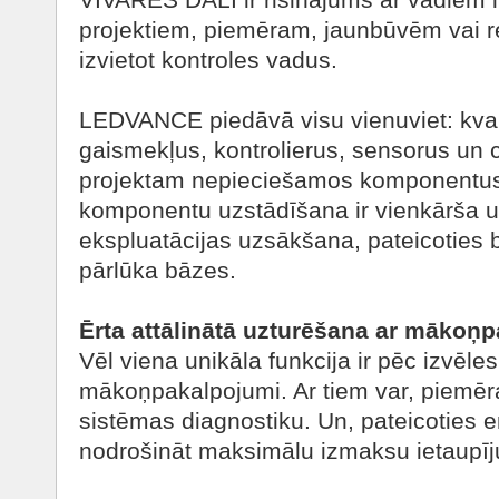
projektiem, piemēram, jaunbūvēm vai ren
izvietot kontroles vadus.
LEDVANCE piedāvā visu vienuviet: kval
gaismekļus, kontrolierus, sensorus un
projektam nepieciešamos komponentus
komponentu uzstādīšana ir vienkārša un
ekspluatācijas uzsākšana, pateicoties 
pārlūka bāzes.
Ērta attālinātā uzturēšana ar mākoņ
Vēl viena unikāla funkcija ir pēc izvēle
mākoņpakalpojumi. Ar tiem var, piemēram
sistēmas diagnostiku. Un, pateicoties en
nodrošināt maksimālu izmaksu ietaupī