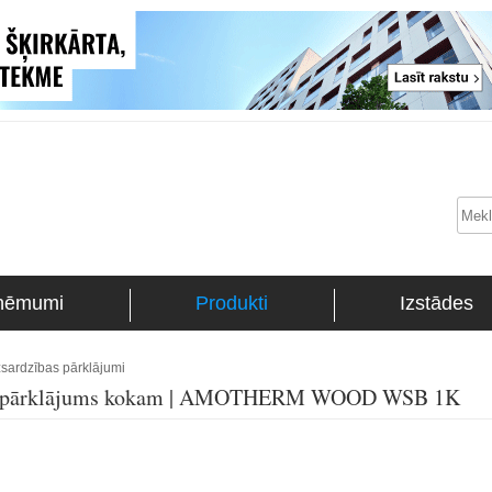
ņēmumi
Produkti
Izstādes
sardzības pārklājumi
bas pārklājums kokam | AMOTHERM WOOD WSB 1K