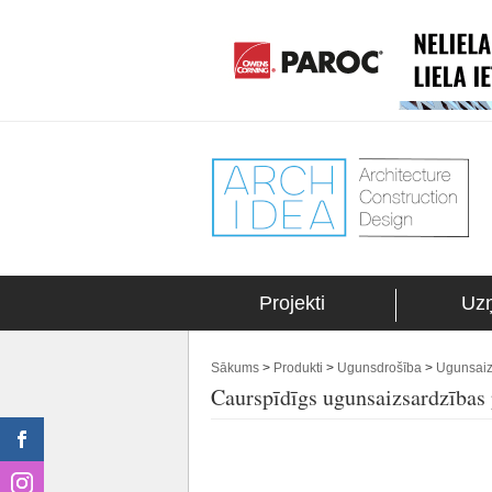
Projekti
Uz
Sākums
>
Produkti
>
Ugunsdrošība
>
Ugunsaiz
Caurspīdīgs ugunsaizsardzī