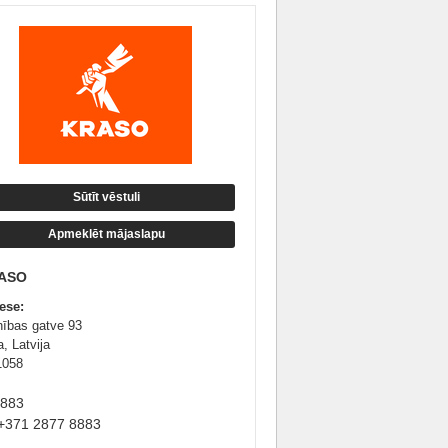
Sūtīt vēstuli
Apmeklēt mājaslapu
ASO
ese:
nības gatve 93
, Latvija
1058
8883
+371 2877 8883