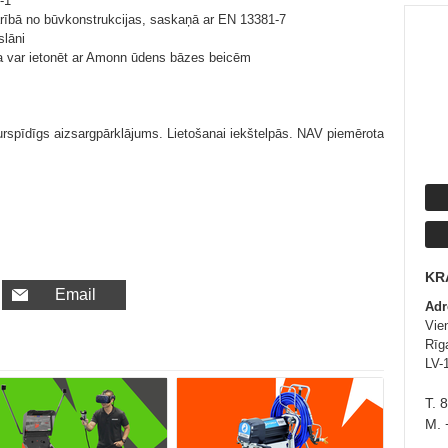
-1
rībā no būvkonstrukcijas, saskaņā ar EN 13381-7
slāni
a var ietonēt ar Amonn ūdens bāzes beicēm
rspīdīgs aizsargpārklājums. Lietošanai iekštelpās. NAV piemērota
KR
Email
Adr
Vie
Rīga
LV-
T. 
M. 