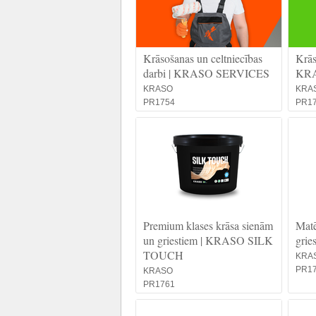
Krāsošanas un celtniecības
Krās
darbi | KRASO SERVICES
KR
KRASO
KRA
PR1754
PR1
Premium klases krāsa sienām
Matē
un griestiem | KRASO SILK
grie
TOUCH
KRA
PR1
KRASO
PR1761