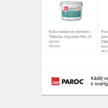
Krāsa sienām un griestiem |
Pusm
Tikkurila Argentum Plus 20
grie
Tikk
KRASO
PR1764
KRA
PR1
Mūsu draugi