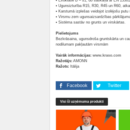
• Eiroklase B – s1, d0 saskaņā ar EN 13501
• Ugunsizturība R15, R30, R45 un R60, atka
• Karstumā izplešas veidojot izolējošu putu 
• Virsmu zem ugunsaizsardzības pārklājum
• Sistēma sastāv no grunts un virskārtas.
Pielietojums
Bezkrāsaina, ugunsdroša gruntskārta un cau
nodilumam pakļautām virsmām
Vairāk informācijas:
www.kraso.com
Ražotājs:
AMONN
Ražots:
Itālija
Facebook
Twitter
Visi šī uzņēmuma produkti