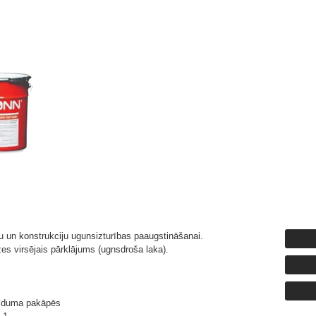
 un konstrukciju ugunsizturības paaugstināšanai.
es virsējais pārklājums (ugnsdroša laka).
pīduma pakāpēs