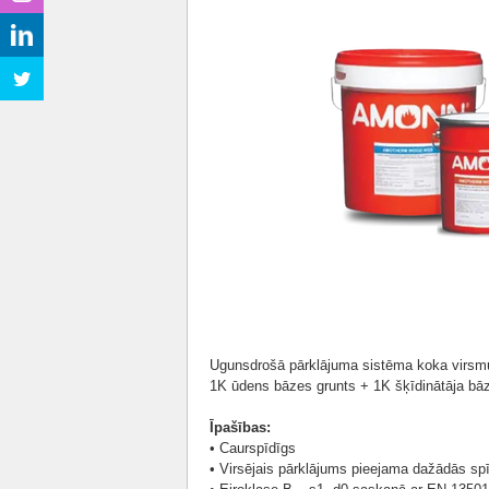
Ugunsdrošā pārklājuma sistēma koka virsmu
1K ūdens bāzes grunts + 1K šķīdinātāja bāz
Īpašības:
• Caurspīdīgs
• Virsējais pārklājums pieejama dažādās s