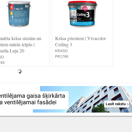
atēta krāsa sienām un
Krāsa griestiem | Vivacolor
stiem mitrās telpās |
Ceiling 3
urila Luja 20
KRASO
PR1766
SO
765