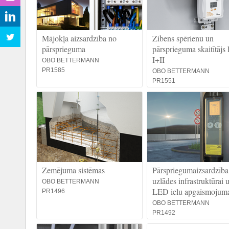
Mājokļa aizsardzība no
Zibens spērienu un
pārsprieguma
pārsprieguma skaitītāj
I+II
OBO BETTERMANN
PR1585
OBO BETTERMANN
PR1551
Zemējuma sistēmas
Pārspriegumaizsardzība
uzlādes infrastruktūrai 
OBO BETTERMANN
LED ielu apgaismoju
PR1496
OBO BETTERMANN
PR1492