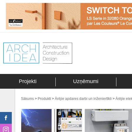
Projekti
Uzņēmumi
Sākums
>
Produkti
>
Ārējie apdares darbi un inženiertīkli
>
Ārējie elek