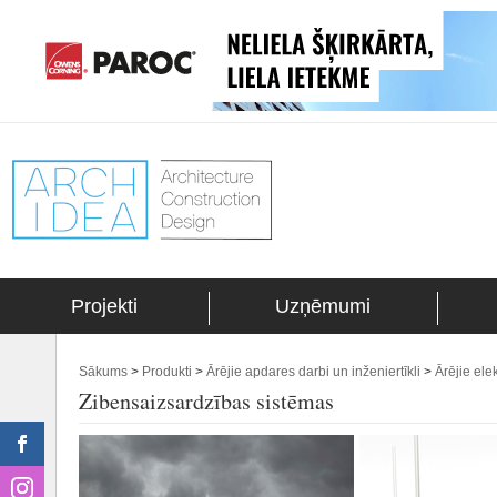
Projekti
Uzņēmumi
Sākums
>
Produkti
>
Ārējie apdares darbi un inženiertīkli
>
Ārējie elek
Zibensaizsardzības sistēmas