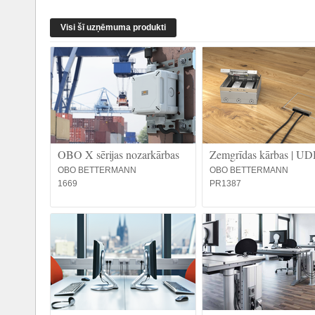
Visi šī uzņēmuma produkti
OBO X sērijas nozarkārbas
Zemgrīdas kārbas | U
OBO BETTERMANN
OBO BETTERMANN
1669
PR1387