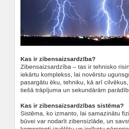
Kas ir zibensaizsardzība?
Zibensaizsardzība – tas ir tehnisko ris
iekārtu komplekss, lai novērstu uguns
pasargātu ēku, tehniku, kā arī cilvēkus,
tiešā trāpījuma un sekundārām parādī
Kas ir zibensaizsardzības sistēma?
Sistēma, ko izmanto, lai samazinātu fi
būvei var nodarīt zibensizlāde, un savs
kompetenti izvēlētu un ierīkotu pārspr