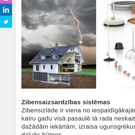
Zibensaizsardzības sistēmas
Zibensizlāde ir viena no iespaidīgāka
katru gadu visā pasaulē tā rada nesk
dažādām iekārtām, izraisa ugunsgrēkus
dzīvās būtnes.