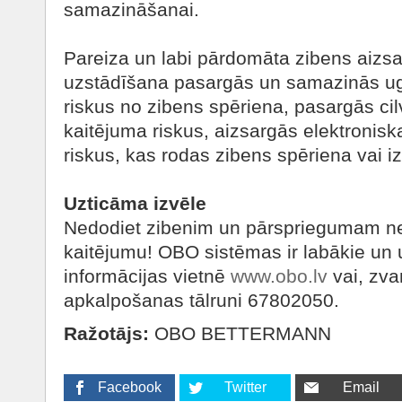
samazināšanai.
Pareiza un labi pārdomāta zibens aizsa
uzstādīšana pasargās un samazinās u
riskus no zibens spēriena, pasargās ci
kaitējuma riskus, aizsargās elektronis
riskus, kas rodas zibens spēriena vai iz
Uzticāma izvēle
Nedodiet zibenim un pārspriegumam ne
kaitējumu! OBO sistēmas ir labākie un 
informācijas vietnē
www.obo.lv
vai, zva
apkalpošanas tālruni 67802050.
Ražotājs:
OBO BETTERMANN
Facebook
Twitter
Email