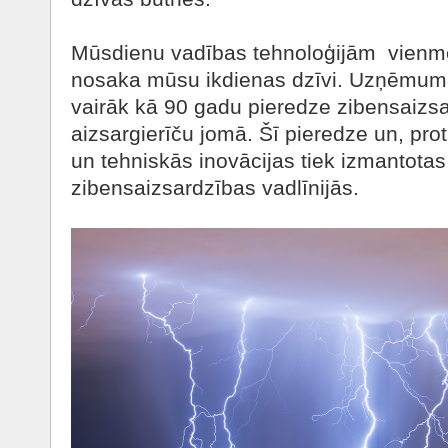
Mūsdienu vadības tehnoloģijām vienmē
nosaka mūsu ikdienas dzīvi. Uzņēmu
vairāk kā 90 gadu pieredze zibensaizs
aizsargierīču jomā. Šī pieredze un, prot
un tehniskās inovācijas tiek izmantot
zibensaizsardzības vadlīnijās.