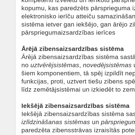
kopumu, kas paredzēts pārsprieguma izr
elektronisko ierīču atteiču samazināša
sistēma ietver gan iekšējo, gan ārējo z
pārspriegumaizsardzības ierīces
Ārējā zibensaizsardzības sistēma
Ārējā zibensaizsardzības sistēma sast
no
uztvērējsistēmas
,
novedējsistēmas
šiem komponentiem, tā spēj izpildīt n
funkcijas, proti, uztvert tiešu zibens s
līdz zemētājsistēmai un izkiedēt to zem
Iekšējā zibensaizsardzības sistēma
Iekšējā zibensaizsardzības sistēma sa
izlīdzināšanas sistēmas
un
pārspriegum
paredzēta zibensstrāvas izraisītās pote