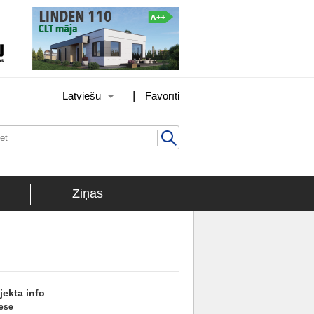
|
Latviešu
Favorīti
Ziņas
jekta info
ese