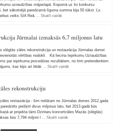
epirkumu uzraudzības mājaslapā. Kopumā uz šo konkursu
nti, bet sākotnējā paredzamā līguma summa bija 55 tūkst. Ls.
darbus veiks SIA Re& ...
Skatīt vairāk
rukcija Jūrmalai izmaksās 6,7 miljonus latu
s slēgtās zāles rekonstrukcija un restaurācija Jūrmalas domei
pievienotās vērtības nodokli. Kā liecina Iepirkumu Uzraudzības
jums par iepirkuma procedūras rezultātiem, no trim pretendentiem
ums, kas bijis arī lētāk ...
Skatīt vairāk
āles rekonstrukciju
 zāles restaurācija - šim nolūkam no Jūrmalas domes 2012.gada
 paredzēts piešķirt divus miljonus latu, bet 2013.gadā būs
skaņā ar projekta tāmi Dzintaru koncertzāles Mazās (slēgtās)
ksas būs 7,794 miljoni l ...
Skatīt vairāk