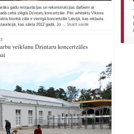
rāku gadu restaurācijas un rekonstrukcijas darbiem ar
adā celtā slēgtā Dzintaru koncertzāle. Pēc arhitektu Viktora
kta būvētā zāle ir vienīgā koncertzāle Latvijā, kas iekļauta
staurācijā, kas sākta 2012.gadā, Jū ...
Skatīt vairāk
33
darbu veikšanu Dzintaru koncertzāles
nai