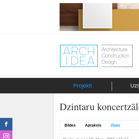
Projekti
Uz
Dzintaru koncertzāle
Bildes
Apraksts
Ziņas