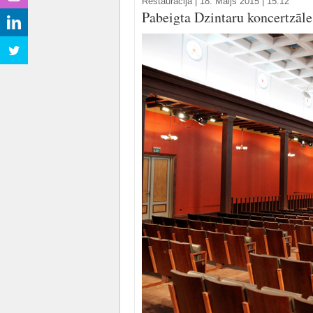
Restaurācija
|
18. Maijs 2015 | 15:12
Pabeigta Dzintaru koncertzāles