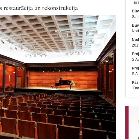
Tura
 restaurācija un rekonstrukcija
Būv
Sab
Būv
Nodo
Nod
201
Proj
SIA 
Proj
SIA 
Pasū
Jūr