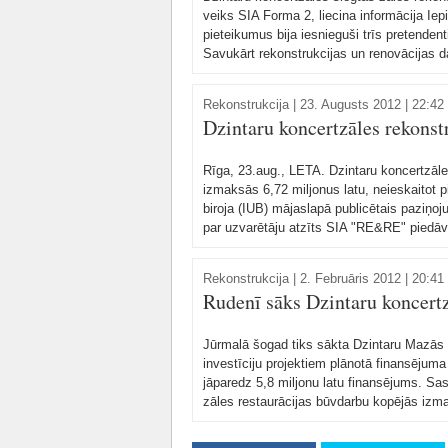
veiks SIA Forma 2, liecina informācija I
pieteikumus bija iesnieguši trīs pretende
Savukārt rekonstrukcijas un renovācijas 
Rekonstrukcija
|
23. Augusts 2012 | 22:42
Dzintaru koncertzāles rekonst
Rīga, 23.aug., LETA. Dzintaru koncertzāle
izmaksās 6,72 miljonus latu, neieskaitot 
biroja (IUB) mājaslapā publicētais paziņo
par uzvarētāju atzīts SIA "RE&RE" piedāvāj
Rekonstrukcija
|
2. Februāris 2012 | 20:41
Rudenī sāks Dzintaru koncertz
Jūrmalā šogad tiks sākta Dzintaru Mazās
investīciju projektiem plānotā finansējuma
jāparedz 5,8 miljonu latu finansējums. Sa
zāles restaurācijas būvdarbu kopējās izma