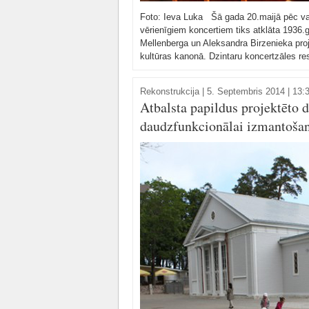
Foto: Ieva Luka Šā gada 20.maijā pēc vai
vērienīgiem koncertiem tiks atklāta 1936.g
Mellenberga un Aleksandra Birzenieka proje
kultūras kanonā. Dzintaru koncertzāles re
Rekonstrukcija
|
5. Septembris 2014 | 13:
Atbalsta papildus projektēto 
daudzfunkcionālai izmantoša