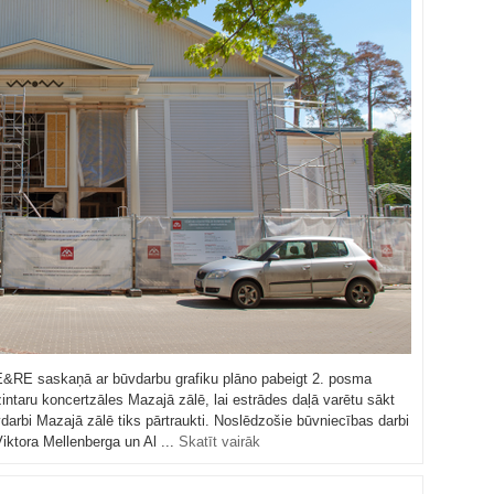
RE saskaņā ar būvdarbu grafiku plāno pabeigt 2. posma
intaru koncertzāles Mazajā zālē, lai estrādes daļā varētu sākt
arbi Mazajā zālē tiks pārtraukti. Noslēdzošie būvniecības darbi
Viktora Mellenberga un Al ...
Skatīt vairāk