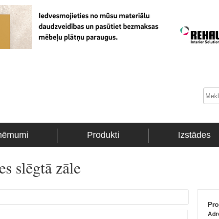
ņēmumi
Produkti
Izstādes
s slēgtā zāle
Pro
Adr