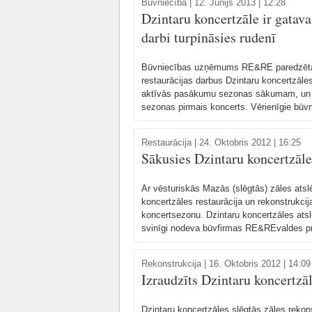
Būvniecība
|
12. Jūnijs 2013 | 12:28
Dzintaru koncertzāle ir gatav
darbi turpināsies rudenī
Būvniecības uzņēmums RE&RE paredzētajā
restaurācijas darbus Dzintaru koncertzāles
aktīvās pasākumu sezonas sākumam, un jau
sezonas pirmais koncerts. Vērienīgie būvn
Restaurācija
|
24. Oktobris 2012 | 16:25
Sākusies Dzintaru koncertzāle
Ar vēsturiskās Mazās (slēgtās) zāles ats
koncertzāles restaurācija un rekonstrukci
koncertsezonu. Dzintaru koncertzāles ats
svinīgi nodeva būvfirmas RE&REvaldes p
Rekonstrukcija
|
16. Oktobris 2012 | 14:09
Izraudzīts Dzintaru koncertzā
Dzintaru koncertzāles slēgtās zāles rekon