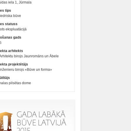
idas iela 1, Jūrmala
es tips
iedriska būve
es statuss
ts ekspluatācijā
ošanas gads
5
ekta arhitekts
Arhitektu birojs Jaunromāns un Ābele
ekta projektētājs
Inženieru birojs «Būve un forma»
tītājs
malas pilsētas dome