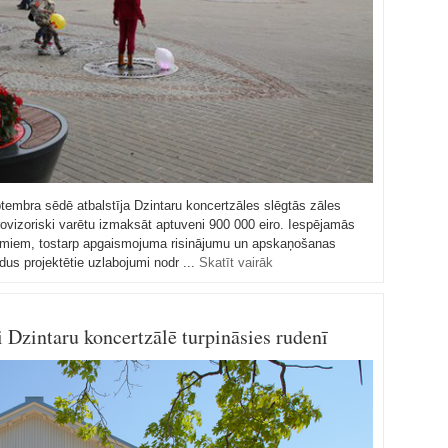
tembra sēdē atbalstīja Dzintaru koncertzāles slēgtās zāles
rovizoriski varētu izmaksāt aptuveni 900 000 eiro. Iespējamās
jumiem, tostarp apgaismojuma risinājumu un apskaņošanas
dus projektētie uzlabojumi nodr ...
Skatīt vairāk
 Dzintaru koncertzālē turpināsies rudenī