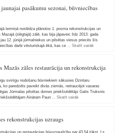
a jaunajai pasākumu sezonai, būvniecības
 termiņā noslēdza plānotos 1. posma rekonstrukcijas un
 Mazajā (slēgtajā) zālē, kas bija jāpaveic līdz 2013. gada
 12. jūnijā jūrmalniekus un pilsētas viesus priecēs šīs
iecības darbi vēsturiskajā ēkā, kas ce ...
Skatīt vairāk
s Mazās zāles restaurācija un rekonstrukcija
lēgu svinīgu nodošanu būvniekiem sākusies Dzintaru
ja, ko paredzēts paveikt divās ziemās, netraucējot vasaras
lēgas Jūrmalas pilsētas domes priekšsēdētājs Gatis Truksnis
riekšsēdētājam Aināram Paun ...
Skatīt vairāk
les rekonstrukcijas uzraugs
strukcijas un restaurācijas būvuzraudzību par 43,54 tūkst. Ls