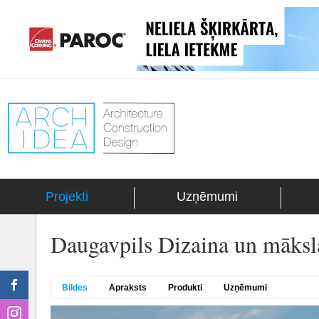
Projekti
Uzņēmumi
Daugavpils Dizaina un māksla
Bildes
Apraksts
Produkti
Uzņēmumi