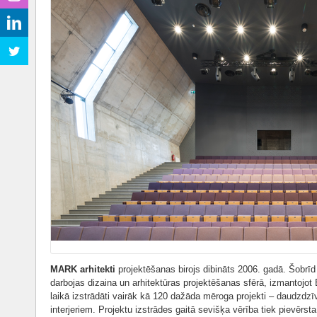
MARK arhitekti
projektēšanas birojs dibināts 2006. gadā. Šobrīd b
darbojas dizaina un arhitektūras projektēšanas sfērā, izmantojot
laikā izstrādāti vairāk kā 120 dažāda mēroga projekti – daudzdz
interjeriem. Projektu izstrādes gaitā sevišķa vērība tiek pievērst