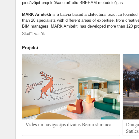
piedāvājot projektēšanu arī pēc BREEAM metodoloģijas.
MARK Arhitekti
is a Latvia based architectural practice founded
than 20 specialists with different areas of expertise, from creati
BIM managers. MARK Arhitekti has developed more than 120 projec
buildings, to private houses and interior projects. MARK Arhitekti i
Skatīt vairāk
special attention is directed towards evaluating sustainable build
methodology that can achieve BREEAM standards.
Projekti
Vides un navigācijas dizains Bērnu slimnīcā
Daugav
Saules