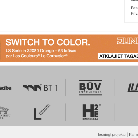
Pasū
Priv
Iesniegt projektu
Par 