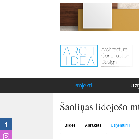
Projekti
Uz
Šaoliņas lidojošo m
Bildes
Apraksts
Uzņēmumi