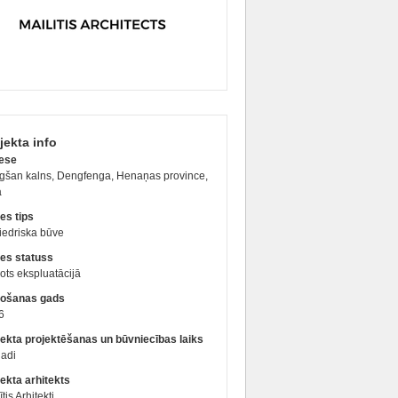
jekta info
ese
gšan kalns, Dengfenga, Henaņas province,
a
es tips
iedriska būve
es statuss
ts ekspluatācijā
ošanas gads
6
jekta projektēšanas un būvniecības laiks
gadi
ekta arhitekts
ītis Arhitekti