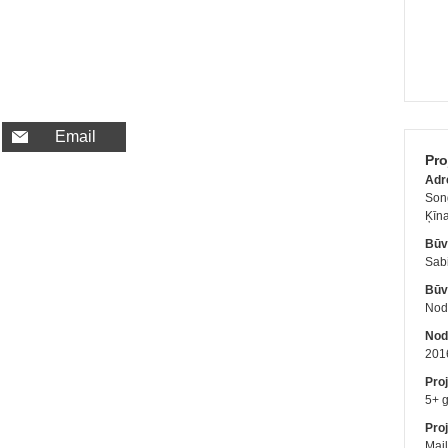
Email
Pro
Adr
Son
Ķīn
Būv
Sab
Būv
Nodo
Nod
201
Pro
5+ 
Proj
Mail