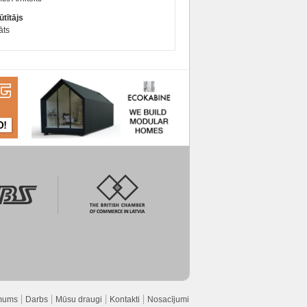
tītājs
āts
mums
Darbs
Mūsu draugi
Kontakti
Nosacījumi