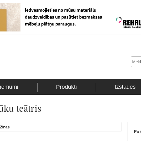
ņēmumi
Produkti
Izstādes
ūku teātris
Ziņas
Pub