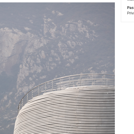
Pasū
Priv