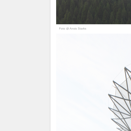
Foto @ Ansis Starks