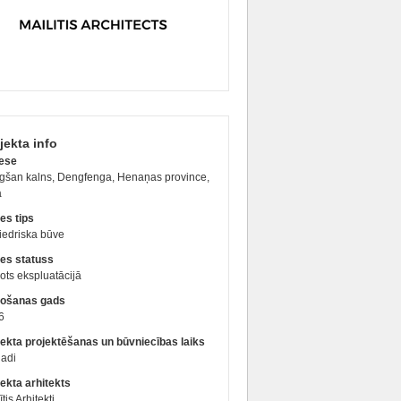
jekta info
ese
gšan kalns, Dengfenga, Henaņas province,
a
es tips
iedriska būve
es statuss
ts ekspluatācijā
ošanas gads
6
jekta projektēšanas un būvniecības laiks
gadi
ekta arhitekts
ītis Arhitekti