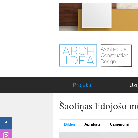
Projekti
Uz
Šaoliņas lidojošo m
Bildes
Apraksts
Uzņēmumi