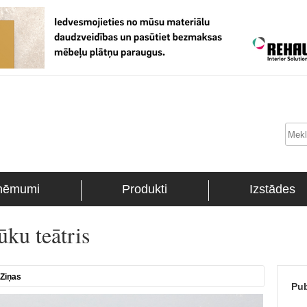
ņēmumi
Produkti
Izstādes
ūku teātris
Ziņas
Pub