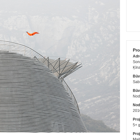
Pro
Adr
Son
Ķīn
Būv
Sab
Būv
Nodo
Nod
201
Pro
5+ 
Proj
Mail