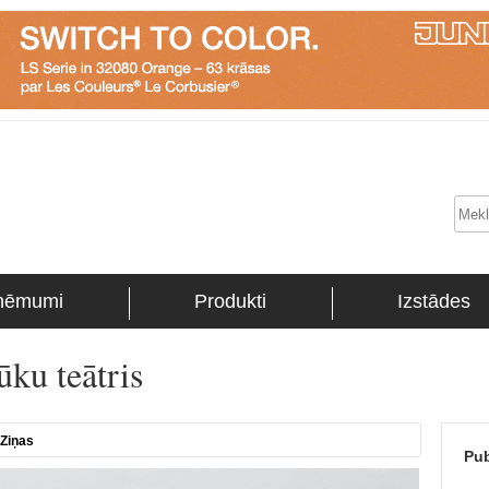
ņēmumi
Produkti
Izstādes
ūku teātris
Ziņas
Pub