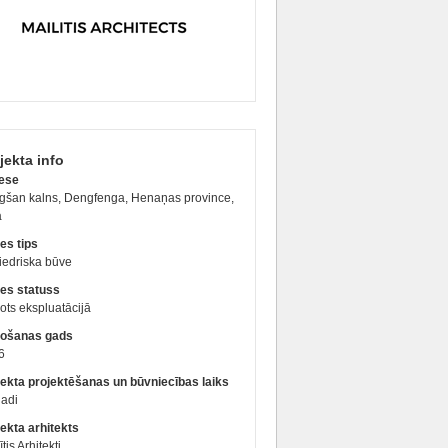
jekta info
ese
gšan kalns, Dengfenga, Henaņas province,
a
es tips
iedriska būve
es statuss
ts ekspluatācijā
ošanas gads
6
jekta projektēšanas un būvniecības laiks
gadi
ekta arhitekts
ītis Arhitekti