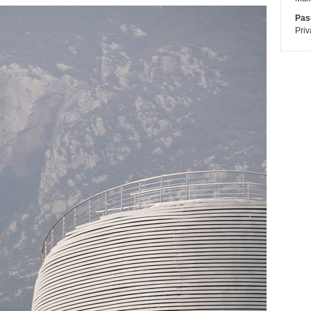
Pasū
Priv