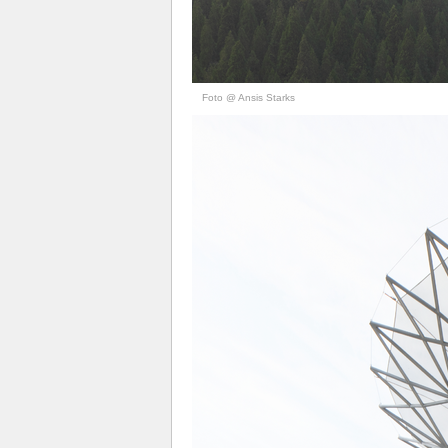
Foto @ Ansis Starks