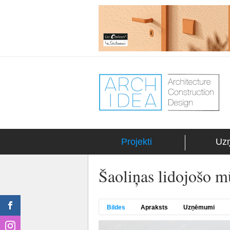
Projekti
Uz
Šaoliņas lidojošo m
Bildes
Apraksts
Uzņēmumi