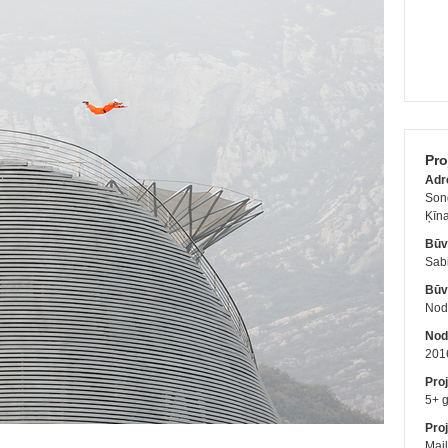
Pro
Adr
Son
Ķīn
Būv
Sab
Būv
Nodo
Nod
201
Pro
5+ 
Proj
Mail