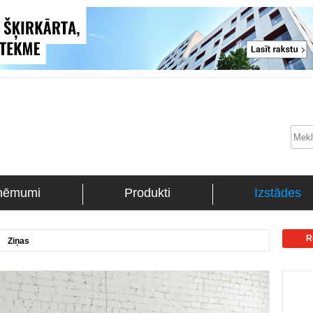
ņēmumi
Produkti
Izstādes
R
Ziņas