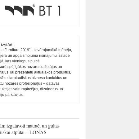
 izstādi
tic Furniture 2019” – ievērojamākā mēbeļu,
rjera un apgaismojuma risinājumu izstāde
ijā, kas vienkopus pulcē
urētspējīgākos nozares ražotājus un
otājus, lai prezentētu aktuālākos produktus,
nātu starptautiskus biznesa kontaktus un
ktu nozares profesionāļus – gatavās
ukcijas vairumpircējus, dizainerus un
ju pārstāvjus.
ām izgatavoti matrači un gultas
iskai atpūtai – LONAS