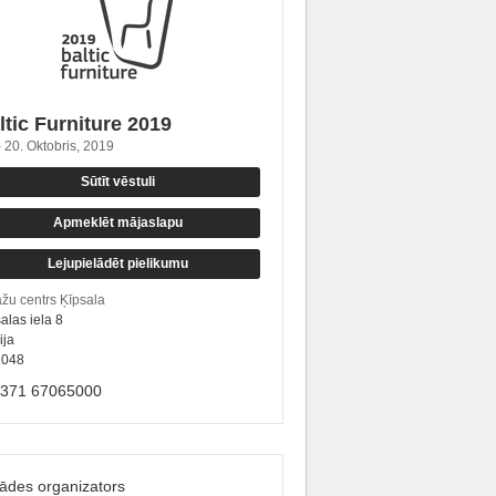
ltic Furniture 2019
- 20. Oktobris, 2019
Sūtīt vēstuli
Apmeklēt mājaslapu
Lejupielādēt pielikumu
āžu centrs Ķīpsala
alas iela 8
ija
1048
+371 67065000
tādes organizators