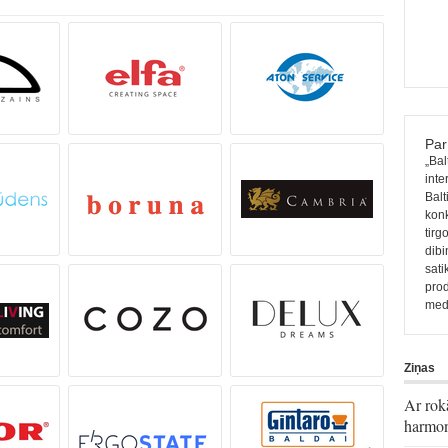
Par
„Bal
inte
Balt
konk
tirg
dibi
sati
prod
medi
Ziņas
Ar rok
harmon