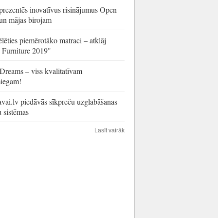
rezentēs inovatīvus risinājumus Open
un mājas birojam
lēties piemērotāko matraci – atklāj
c Furniture 2019"
Dreams – viss kvalitatīvam
iegam!
avai.lv piedāvās sīkpreču uzglabāšanas
u sistēmas
Lasīt vairāk