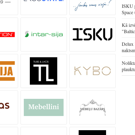
ISKU p
Space 
Kā izvē
"Balti
Delux 
naktsm
Nolikt
plaukt