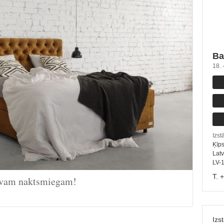
Ba
18. 
Izst
Ķīps
Latv
LV-
T. 
tīvam naktsmiegam!
Izs