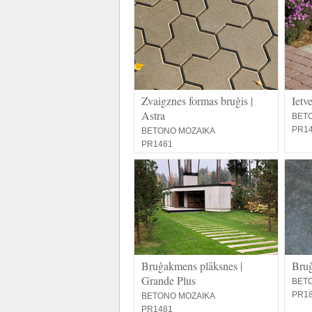
Zvaigznes formas bruģis |
Ietv
Astra
BET
PR1
BETONO MOZAIKA
PR1461
Bruģakmens plāksnes |
Bru
Grande Plus
BET
PR1
BETONO MOZAIKA
PR1481