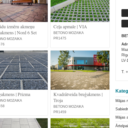
ādu izmēru akmeņu
Ceļa apmale | VIA
akmens | Nord 6 Set
BETONO MOZAIKA
BE
PR1475
ONO MOZAIKA
Adr
476
Maz
Rīga
LV-
T. 
Kateg
akmens | Prizma
Kvadrātveida bruģakmens |
Troja
ONO MOZAIKA
Mājas 
458
BETONO MOZAIKA
Sabiedr
PR1459
Mājas a
Ārtelpa