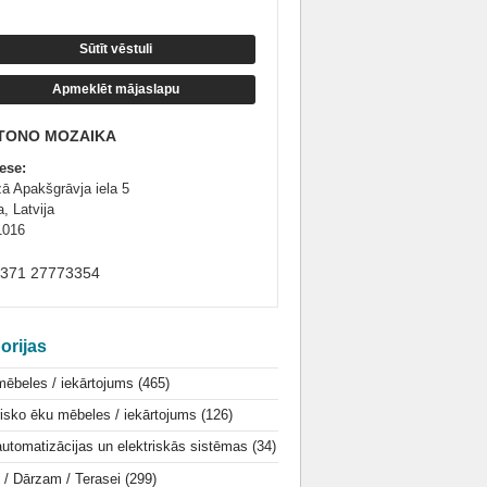
Sūtīt vēstuli
Apmeklēt mājaslapu
TONO MOZAIKA
ese:
ā Apakšgrāvja iela 5
, Latvija
1016
+371 27773354
orijas
mēbeles / iekārtojums
(465)
isko ēku mēbeles / iekārtojums
(126)
utomatizācijas un elektriskās sistēmas
(34)
i / Dārzam / Terasei
(299)