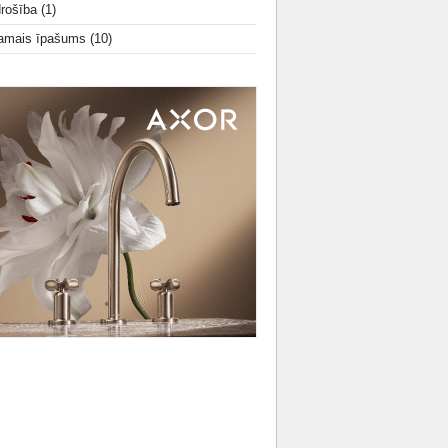
drošība
(1)
amais īpašums
(10)