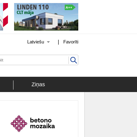
|
Latviešu
Favorīti
Ziņas