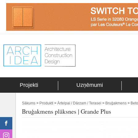
Projekti
Uzņēmumi
Sākums
>
Produkti
>
Ārtelpai / Dārzam / Terasei
>
Bruģakmens
>
Bet
Bruģakmens plāksnes | Grande Plus