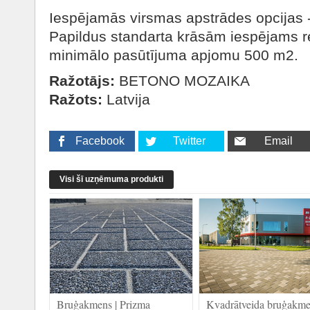
Iespējamās virsmas apstrādes opcijas -
Papildus standarta krāsām iespējams re
minimālo pasūtījuma apjomu 500 m2.
Ražotājs:
BETONO MOZAIKA
Ražots:
Latvija
Facebook
Twitter
Email
Visi šī uzņēmuma produkti
Bruģakmens | Prizma
Kvadrātveida bruģakme