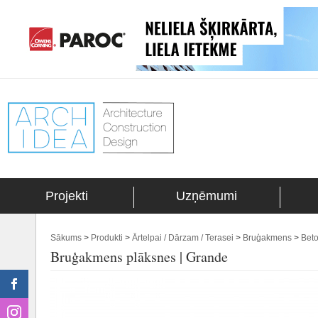
Projekti
Uzņēmumi
Sākums
>
Produkti
>
Ārtelpai / Dārzam / Terasei
>
Bruģakmens
>
Bet
Bruģakmens plāksnes | Grande