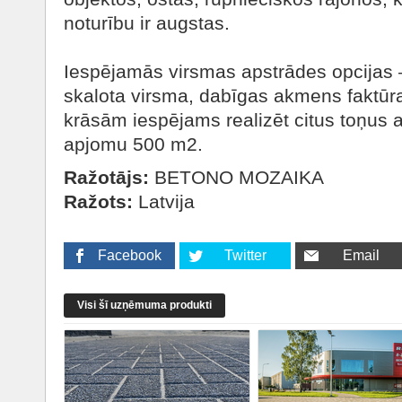
noturību ir augstas.
Iespējamās virsmas apstrādes opcijas –
skalota virsma, dabīgas akmens faktūra
krāsām iespējams realizēt citus toņus 
apjomu 500 m2.
Ražotājs:
BETONO MOZAIKA
Ražots:
Latvija
Facebook
Twitter
Email
Visi šī uzņēmuma produkti