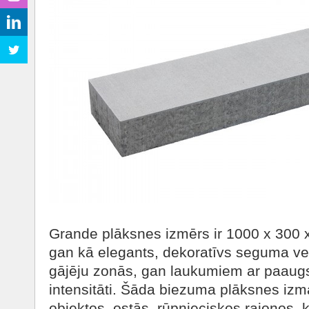
Grande plāksnes izmērs ir 1000 x 300 
gan kā elegants, dekoratīvs seguma ve
gājēju zonās, gan laukumiem ar paaugs
intensitāti. Šāda biezuma plāksnes izma
objektos, ostās, rūpnieciskos rajonos,