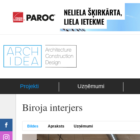
Projekti
Uzņēmumi
Biroja interjers
Bildes
Apraksts
Uzņēmumi