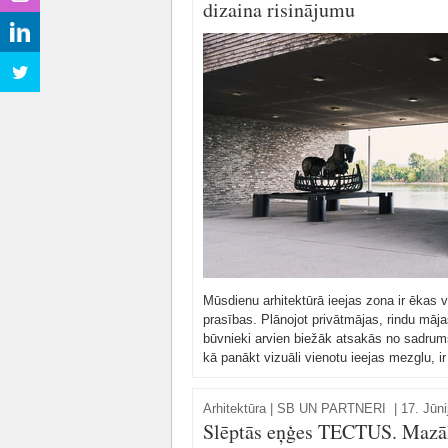
dizaina risinājumu
Mūsdienu arhitektūrā ieejas zona ir ēkas vi
prasības. Plānojot privātmājas, rindu māj
būvnieki arvien biežāk atsakās no sadrum
kā panākt vizuāli vienotu ieejas mezglu, ir
Arhitektūra
|
SB UN PARTNERI
|
17. Jūni
Slēptās eņģes TECTUS. Mazāk 