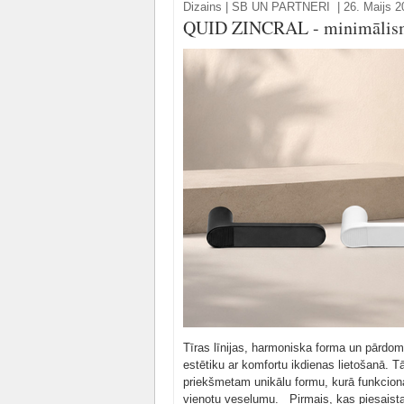
Dizains
|
SB UN PARTNERI
|
26. Maijs 2
QUID ZINCRAL - minimālism
Tīras līnijas, harmoniska forma un pārd
estētiku ar komfortu ikdienas lietošanā. Tā 
priekšmetam unikālu formu, kurā funkcional
vienotu veselumu. Pirmais, kas piesaista s