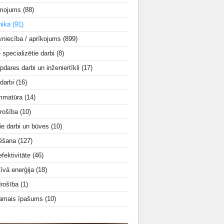
smojums
(88)
nika
(91)
vniecība / aprīkojums
(899)
e specializētie darbi
(8)
apdares darbi un inženiertīkli
(17)
 darbi
(16)
mmatūra
(14)
rošība
(10)
ie darbi un būves
(10)
tēšana
(127)
fektivitāte
(46)
tīvā enerģija
(18)
drošība
(1)
amais īpašums
(10)