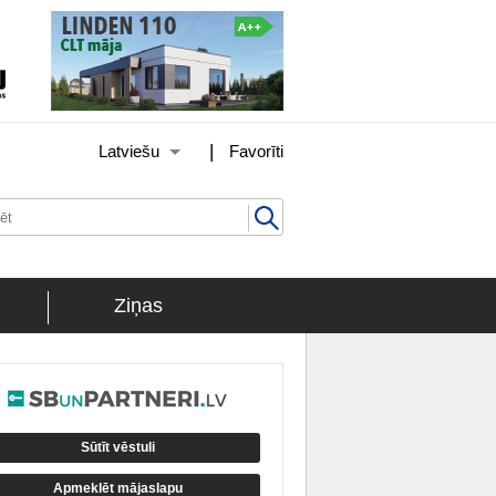
|
Latviešu
Favorīti
Ziņas
Sūtīt vēstuli
Apmeklēt mājaslapu