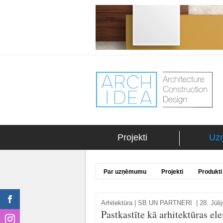
Projekti
Uz
Par uzņēmumu
Projekti
Produkti
Arhitektūra
|
SB UN PARTNERI
|
28. Jūli
Pastkastīte kā arhitektūras el