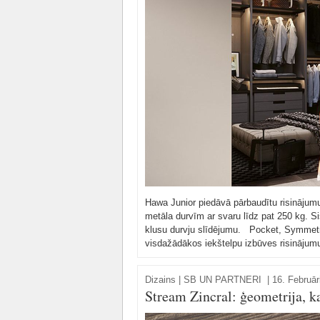
Hawa Junior piedāvā pārbaudītu risinājum
metāla durvīm ar svaru līdz pat 250 kg. Si
klusu durvju slīdējumu. Pocket, Symmetri
visdažādākos iekštelpu izbūves risinājum
Dizains
|
SB UN PARTNERI
|
16. Februār
Stream Zincral: ģeometrija, k