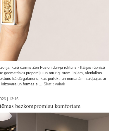
ozofija, kurā dzimis Zen Fusion durvju rokturis - Itālijas rūpnīcā
z ģeometrisku proporciju un atturīgi tīrām līnijām, vienlaikus
okturis kā dārgakmens, kas perfekti un nemanāmi sakļaujas ar
ā līdzsvara un formas s ...
Skatīt vairāk
026 | 13:16
tēmas bezkompromisu komfortam