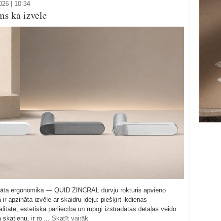
026 | 10:34
s kā izvēle
omāta ergonomika — QUID ZINCRAL durvju rokturis apvieno
ir apzināta izvēle ar skaidru ideju: piešķirt ikdienas
itāte, estētiska pārliecība un rūpīgi izstrādātas detaļas veido
katienu, ir ro ...
Skatīt vairāk