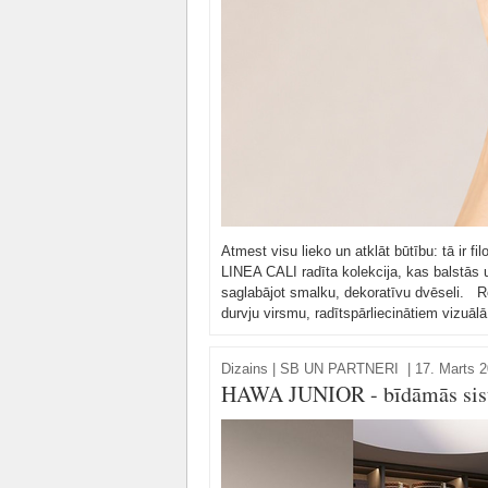
Atmest visu lieko un atklāt būtību: tā ir fil
LINEA CALI radīta kolekcija, kas balstās u
saglabājot smalku, dekoratīvu dvēseli. R
durvju virsmu, radītspārliecinātiem vizuāl
Dizains
|
SB UN PARTNERI
|
17. Marts 2
HAWA JUNIOR - bīdāmās sis