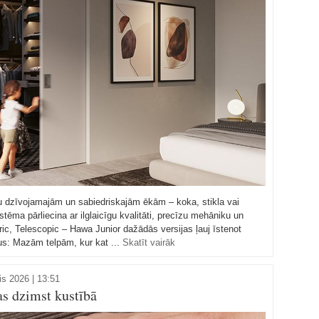
u dzīvojamajām un sabiedriskajām ēkām – koka, stikla vai
stēma pārliecina ar ilglaicīgu kvalitāti, precīzu mehāniku un
c, Telescopic – Hawa Junior dažādās versijas ļauj īstenot
us: Mazām telpām, kur kat ...
Skatīt vairāk
is 2026 | 13:51
as dzimst kustībā