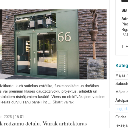
SB
Adr
Pie
Riga
LV-
T. 
Kateg
Mājas 
Sabiedr
zītkarte, kurā satiekas estētika, funkcionalitāte un drošības
as vai premium klases daudzdzīvokļu projektus, arhitekti un
Mājas a
stalotiem risinājumiem fasādē. Viens no efektīvākajiem veidiem,
Ārtelpa
 ieejas durvju sānu panelī int ...
Skatīt vairāk
Logi, d
js 2026 | 15:01
Grīdas
redzamu detaļu. Vairāk arhitektūras
Iekšējā