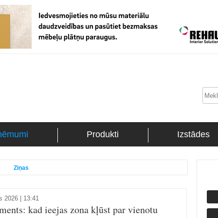
ņēmumi
Produkti
Izstādes
Ziņas
js 2026 | 13:41
ements: kad ieejas zona kļūst par vienotu