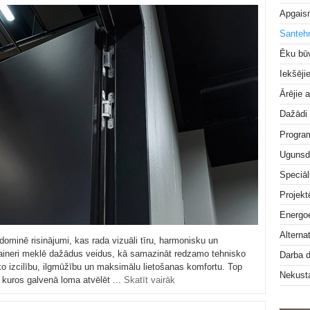
Apgai
Santeh
Ēku bū
Iekšēji
Ārējie 
Dažādi
Progra
Ugunsd
Speciāl
Projek
Energoe
Alterna
dominē risinājumi, kas rada vizuāli tīru, harmonisku un
dizaineri meklē dažādus veidus, kā samazināt redzamo tehnisko
Darba 
ko izcilību, ilgmūžību un maksimālu lietošanas komfortu. Top
Nekust
i, kuros galvenā loma atvēlēt ...
Skatīt vairāk