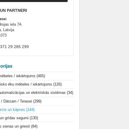
 UN PARTNERI
ese:
drujas iela 7A
, Latvija
1073
+371 29 285 299
orijas
mēbeles / iekārtojums
(465)
isko ēku mēbeles / iekārtojums
(126)
utomatizācijas un elektriskās sistēmas
(34)
i / Dārzam / Terasei
(299)
urvis un kāpnes
(144)
 un grīdas segumi
(130)
s sienas un griesti
(84)