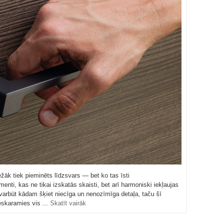
ežāk tiek pieminēts līdzsvars — bet ko tas īsti
menti, kas ne tikai izskatās skaisti, bet arī harmoniski iekļaujas
 varbūt kādam šķiet niecīga un nenozīmīga detaļa, taču šī
ieskaramies vis ...
Skatīt vairāk