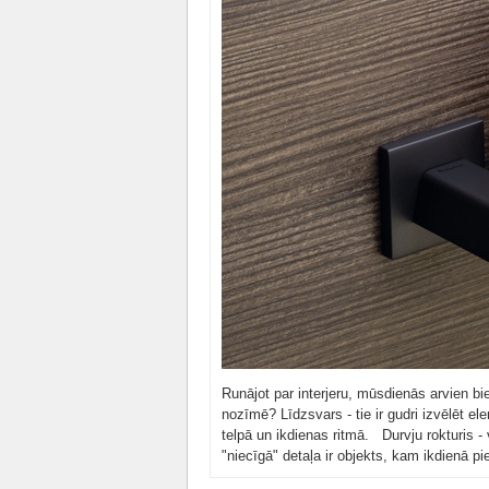
Runājot par interjeru, mūsdienās arvien bi
nozīmē? Līdzsvars - tie ir gudri izvēlēt ele
telpā un ikdienas ritmā. Durvju rokturis -
"niecīgā" detaļa ir objekts, kam ikdienā p