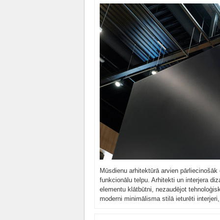
Mūsdienu arhitektūrā arvien pārliecinošāk 
funkcionālu telpu. Arhitekti un interjera 
elementu klātbūtni, nezaudējot tehnoloģis
moderni minimālisma stilā ieturēti interjer