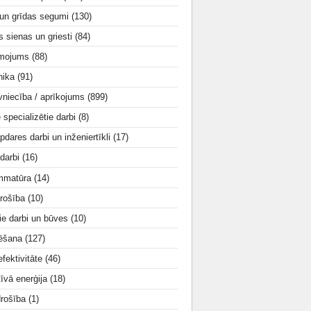
 un grīdas segumi
(130)
s sienas un griesti
(84)
smojums
(88)
nika
(91)
vniecība / aprīkojums
(899)
e specializētie darbi
(8)
apdares darbi un inženiertīkli
(17)
 darbi
(16)
mmatūra
(14)
rošība
(10)
ie darbi un būves
(10)
tēšana
(127)
fektivitāte
(46)
tīvā enerģija
(18)
drošība
(1)