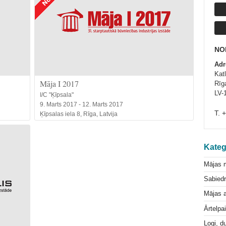
NOL
Adr
Katl
Māja I 2017
Rīga
LV-
I/C "Ķīpsala"
9. Marts 2017 - 12. Marts 2017
T. 
Ķīpsalas iela 8, Rīga, Latvija
Kateg
Mājas 
Sabiedr
Mājas a
Ārtelpa
Logi, d