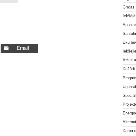
Grīdas
Iekšējā
Apgai
Santeh
Ēku bū
Email
Iekšēji
Ārējie 
Dažādi
Progra
Ugunsd
Speciāl
Projek
Energoe
Alterna
Darba 