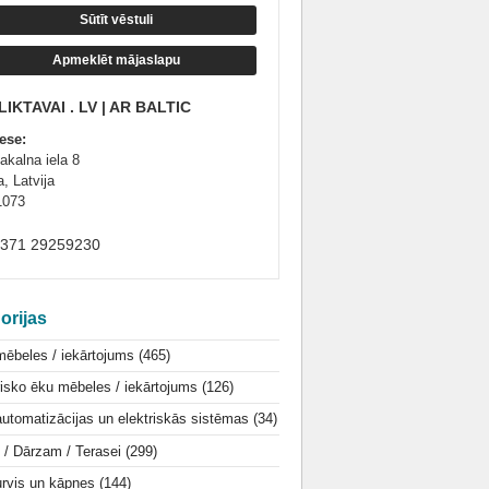
Sūtīt vēstuli
Apmeklēt mājaslapu
IKTAVAI . LV | AR BALTIC
ese:
akalna iela 8
, Latvija
1073
+371 29259230
orijas
mēbeles / iekārtojums
(465)
isko ēku mēbeles / iekārtojums
(126)
utomatizācijas un elektriskās sistēmas
(34)
i / Dārzam / Terasei
(299)
urvis un kāpnes
(144)