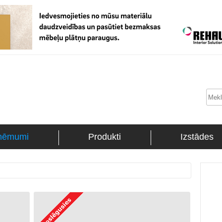
ņēmumi
Produkti
Izstādes