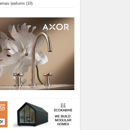
amais īpašums
(10)