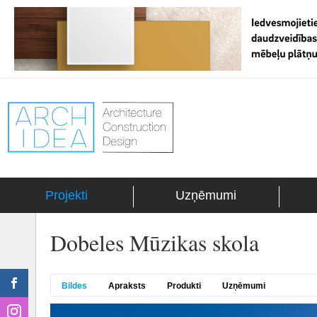
Projekti
Uzņēmumi
Dobeles Mūzikas skola
Bildes
Apraksts
Produkti
Uzņēmumi