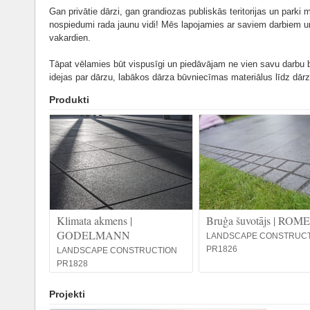
Gan privātie dārzi, gan grandiozas publiskās teritorijas un parki
nospiedumi rada jaunu vidi! Mēs lapojamies ar saviem darbiem u
vakardien.
Tāpat vēlamies būt vispusīgi un piedāvājam ne vien savu darbu b
idejas par dārzu, labākos dārza būvniecīmas materiālus līdz dārz
Produkti
Klimata akmens |
Bruģa šuvotājs | ROM
GODELMANN
LANDSCAPE CONSTRUC
PR1826
LANDSCAPE CONSTRUCTION
PR1828
Projekti