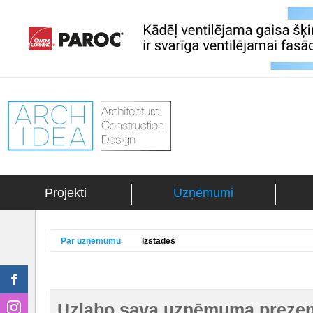
Projekti
Uzņēmumi
Par uzņēmumu
Izstādes
Uzlabo sava uzņēmuma prezent