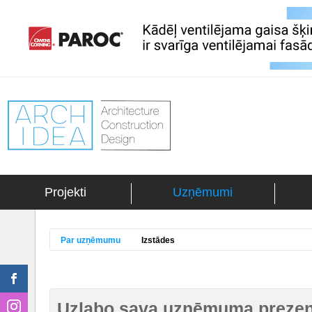
Projekti
Uzņēmumi
Par uzņēmumu
Izstādes
Uzlabo sava uzņēmuma prezent