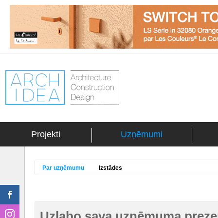
Projekti
Uzņēmumi
Par uzņēmumu
Izstādes
Uzlabo sava uzņēmuma prezen