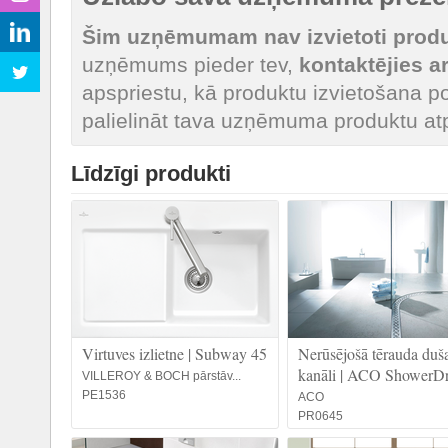
Šim uzņēmumam nav izvietoti produk
uzņēmums pieder tev,
kontaktējies 
apspriestu, kā produktu izvietošana po
palielināt tava uzņēmuma produktu at
Līdzīgi produkti
Virtuves izlietne | Subway 45
Nerūsējošā tērauda duš
kanāli | ACO ShowerDr
VILLEROY & BOCH pārstāv...
PE1536
ACO
PR0645