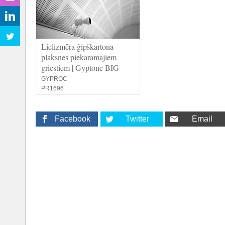
Lielizmēra ģipškartona
plāksnes piekaramajiem
griestiem | Gyptone BIG
GYPROC
PR1696
Facebook
Twitter
Email