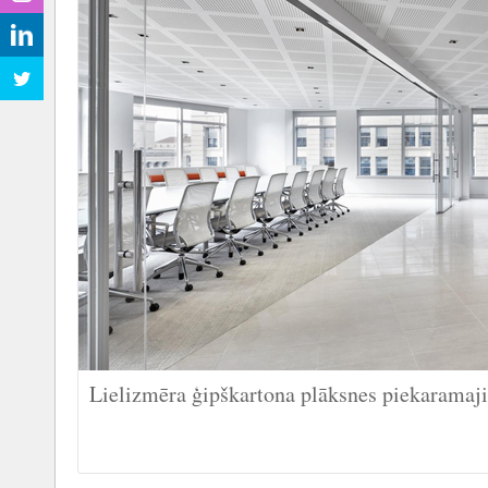
Lielizmēra ģipškartona plāksnes piekaramaj