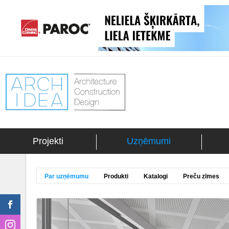
Projekti
Uzņēmumi
Par uzņēmumu
Produkti
Katalogi
Preču zīmes