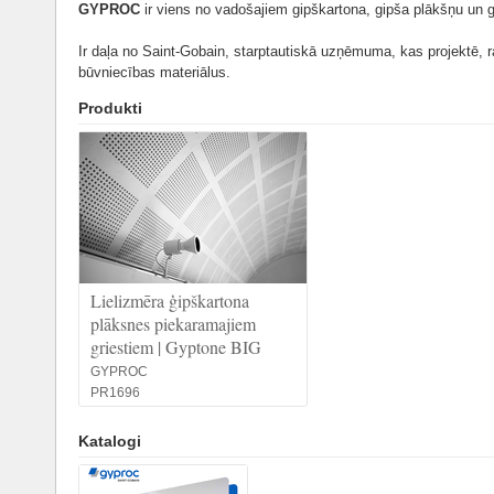
GYPROC
ir viens no vadošajiem gipškartona, gipša plākšņu un g
Ir daļa no Saint-Gobain, starptautiskā uzņēmuma, kas projektē, ra
būvniecības materiālus.
Produkti
Lielizmēra ģipškartona
plāksnes piekaramajiem
griestiem | Gyptone BIG
GYPROC
PR1696
Katalogi