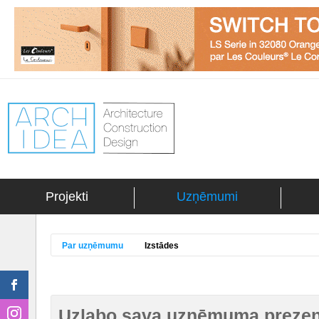
Projekti
Uzņēmumi
Par uzņēmumu
Izstādes
Uzlabo sava uzņēmuma prezent