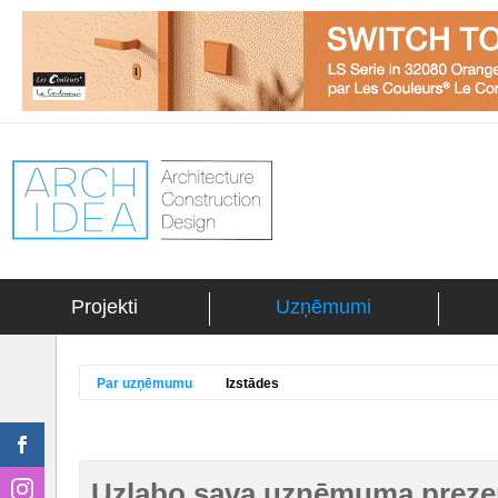
Projekti
Uzņēmumi
Par uzņēmumu
Izstādes
Uzlabo sava uzņēmuma prezen