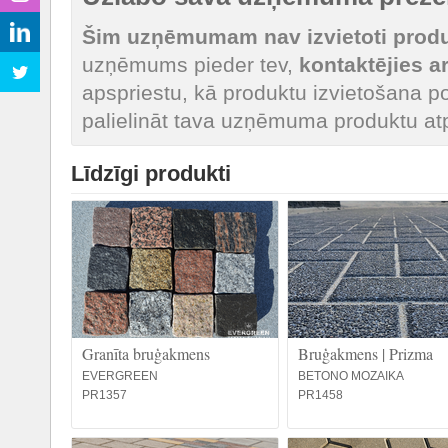
Šim uzņēmumam nav izvietoti produk
uzņēmums pieder tev,
kontaktējies 
apspriestu, kā produktu izvietošana po
palielināt tava uzņēmuma produktu at
Līdzīgi produkti
Granīta bruģakmens
Bruģakmens | Prizma
EVERGREEN
BETONO MOZAIKA
PR1357
PR1458