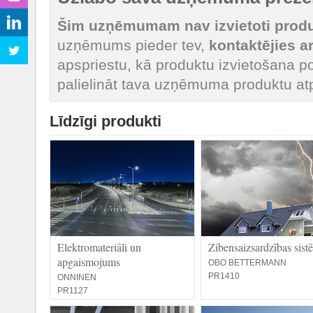
Šim uzņēmumam nav izvietoti produk
uzņēmums pieder tev,
kontaktējies 
apspriestu, kā produktu izvietošana po
palielināt tava uzņēmuma produktu at
Līdzīgi produkti
Elektromateriāli un
Zibensaizsardzības sist
apgaismojums
OBO BETTERMANN
PR1410
ONNINEN
PR1127