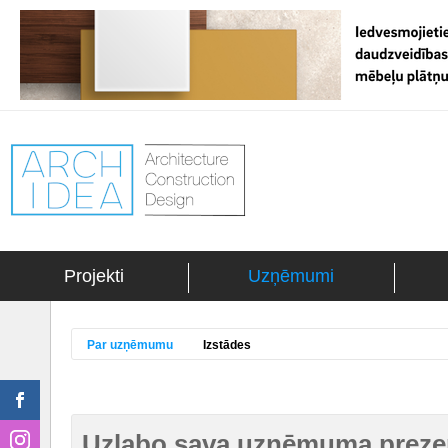
Projekti
Uzņēmumi
Par uzņēmumu
Izstādes
Uzlabo sava uzņēmuma prezen