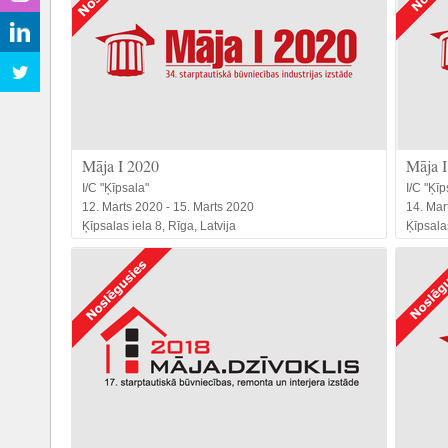
Māja I 2020
Māja I
I/C "Ķīpsala"
I/C "Ķīp
12. Marts 2020 - 15. Marts 2020
14. Mar
Ķīpsalas iela 8, Rīga, Latvija
Ķīpsalas