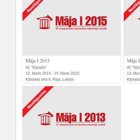
Māja I 2015
Māja I
I/C "Ķīpsala"
I/C "Ķīp
12. Marts 2015 - 15. Marts 2015
13. Mar
Ķīpsalas iela 8, Rīga, Latvija
Ķīpsalas