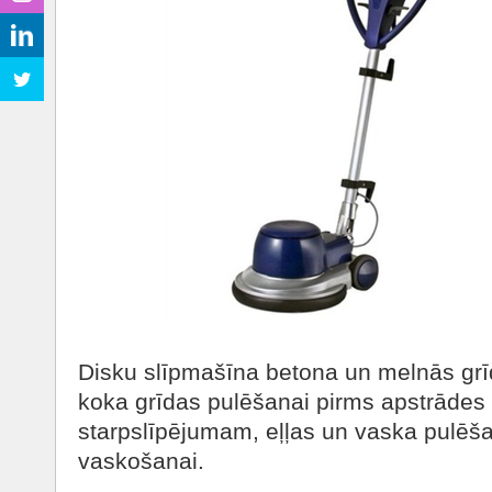
Disku slīpmašīna betona un melnās grī
koka grīdas pulēšanai pirms apstrādes a
starpslīpējumam, eļļas un vaska pulēšan
vaskošanai.