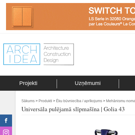
Projekti
Uzņēmumi
Sākums
>
Produkti
>
Ēku būvniecība / aprīkojums
>
Mehānismu noma 
Universāla pulējamā slīpmašīna | Golia 43