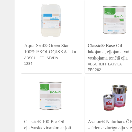
Aqua-Seal® Green Star -
Classic® Base Oil –
100% EKOLOĢISKA laka
lakojama, eļļojama vai
vaskojama tonētā eļļa
ABSCHLIFF LATVIJA
1284
ABSCHLIFF LATVIJA
PR1262
Classic® 100-Pro Oil –
Avalon® Naturharz-Öls
eļļa/vasks virsmām ar ļoti
– ūdens izturīga eļļa v