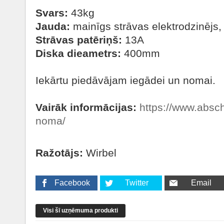
Svars:
43kg
Jauda:
mainīgs strāvas elektrodzinējs
Strāvas patēriņš:
13A
Diska dieametrs:
400mm
Iekārtu piedāvājam iegādei un nomai.
Vairāk informācijas:
https://www.abschl
noma/
Ražotājs:
Wirbel
Facebook
Twitter
Email
Visi šī uzņēmuma produkti