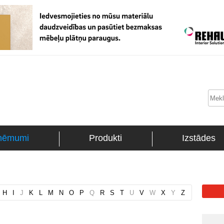
ņēmumi
Produkti
Izstādes
H
I
J
K
L
M
N
O
P
Q
R
S
T
U
V
W
X
Y
Z