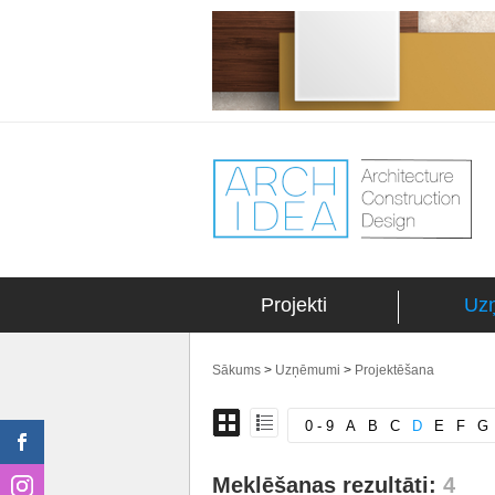
Projekti
Uz
Sākums
>
Uzņēmumi
>
Projektēšana
0 - 9
A
B
C
D
E
F
G
Meklēšanas rezultāti:
4