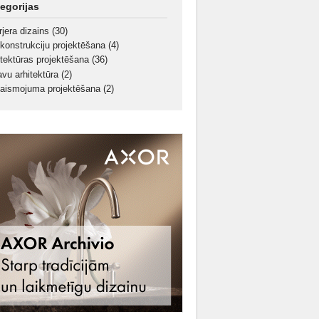
egorijas
rjera dizains
(30)
konstrukciju projektēšana
(4)
itektūras projektēšana
(36)
avu arhitektūra
(2)
aismojuma projektēšana
(2)