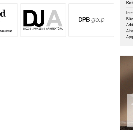
Kat
Inte
Būv
Arh
Ain
Apg