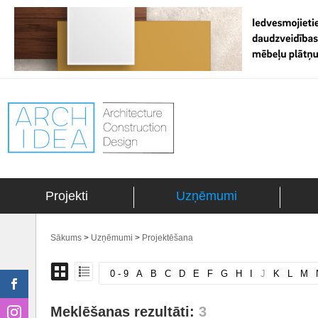
Projekti
Uzņēmumi
Sākums
>
Uzņēmumi
>
Projektēšana
0 - 9
A
B
C
D
E
F
G
H
I
J
K
L
M
Meklēšanas rezultāti:
3