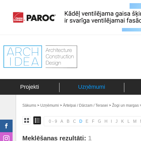
Projekti
Uzņēmumi
Sākums
>
Uzņēmumi
>
Ārtelpai / Dārzam / Terasei
>
Žogi un margas
0 - 9
A
B
C
D
E
F
G
H
I
J
K
L
M
Meklēšanas rezultāti:
1