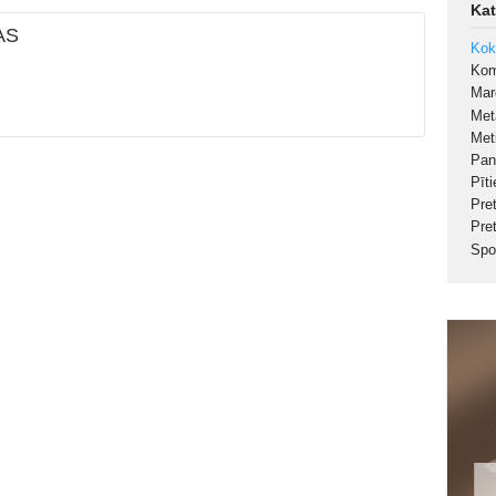
Kat
AS
Kok
Kom
Ma
Met
Met
Pan
Pīt
Pre
Pre
Spo