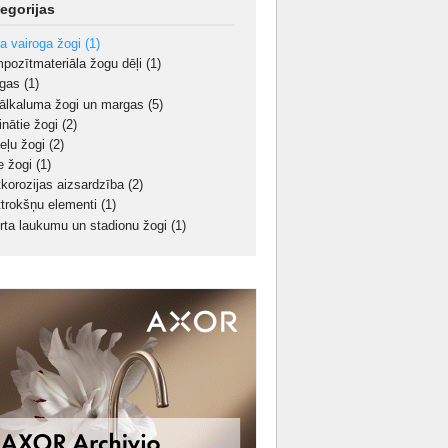
egorijas
a vairoga žogi
(1)
pozītmateriāla žogu dēļi
(1)
rgas
(1)
ālkaluma žogi un margas
(5)
inātie žogi
(2)
eļu žogi
(2)
ie žogi
(1)
tkorozijas aizsardzība
(2)
ttrokšņu elementi
(1)
rta laukumu un stadionu žogi
(1)