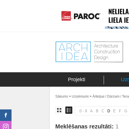
Projekti
Uz
Sākums
>
Uzņēmumi
>
Ārtelpai / Dārzam / Ter
0 - 9
A
B
C
D
E
F
G
Meklēšanas rezultāti:
1