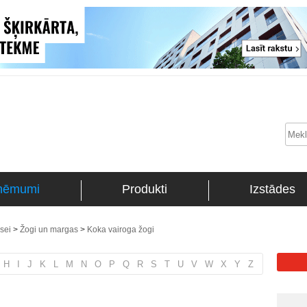
ņēmumi
Produkti
Izstādes
asei
>
Žogi un margas
>
Koka vairoga žogi
H
I
J
K
L
M
N
O
P
Q
R
S
T
U
V
W
X
Y
Z