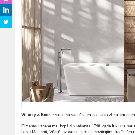
Villeroy & Boch
ir viens no vadošajiem pasaules zīmoliem pre
Ģimenes uzņēmums, kopš dibināšanas 1748. gadā ir kļuvis par st
biroju Mettlahā, Vācijā, uzsvaru liekot uz inovācijām, tradīcijām 