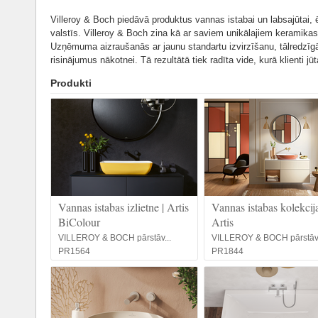
Villeroy & Boch piedāvā produktus vannas istabai un labsajūtai,
valstīs. Villeroy & Boch zina kā ar saviem unikālajiem keramikas
Uzņēmuma aizraušanās ar jaunu standartu izvirzīšanu, tālredzīgā 
risinājumus nākotnei. Tā rezultātā tiek radīta vide, kurā klienti j
Produkti
Vannas istabas izlietne | Artis
Vannas istabas kolekcija
BiColour
Artis
VILLEROY & BOCH pārstāv...
VILLEROY & BOCH pārstāv.
PR1564
PR1844