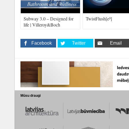
Subway 3.0 – Designed for
TwistFlush[e³]
life | Villeroy&Boch
Facebook
Twitter
Email
Mūsu draugi