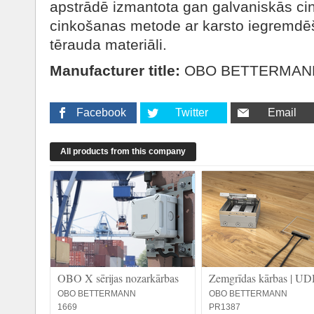
apstrādē izmantota gan galvaniskās c
cinkošanas metode ar karsto iegremdēš
tērauda materiāli.
Manufacturer title:
OBO BETTERMAN
Facebook
Twitter
Email
All products from this company
OBO X sērijas nozarkārbas
Zemgrīdas kārbas | U
OBO BETTERMANN
OBO BETTERMANN
1669
PR1387