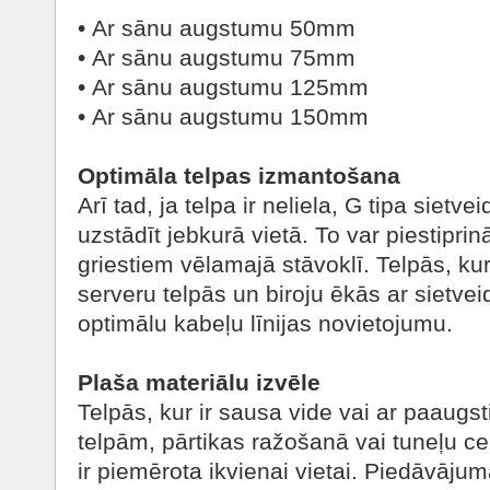
• Ar sānu augstumu 50mm
• Ar sānu augstumu 75mm
• Ar sānu augstumu 125mm
• Ar sānu augstumu 150mm
Optimāla telpas izmantošana
Arī tad, ja telpa ir neliela, G tipa sietve
uzstādīt jebkurā vietā. To var piestiprin
griestiem vēlamajā stāvoklī. Telpās, kur
serveru telpās un biroju ēkās ar sietvei
optimālu kabeļu līnijas novietojumu.
Plaša materiālu izvēle
Telpās, kur ir sausa vide vai ar paaugs
telpām, pārtikas ražošanā vai tuneļu c
ir piemērota ikvienai vietai. Piedāvājumā