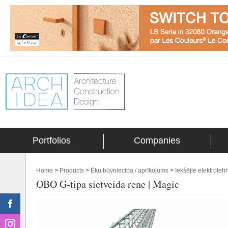
Portfolios
Companies
Home
>
Products
>
Ēku būvniecība / aprīkojums
>
Iekšējie elektroteh
OBO G-tipa sietveida rene | Magic